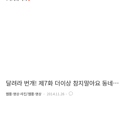
달려라 번개! 제7화 더이상 참지말아요 동네조
폭 척!결!
웹툰·영상·사진/웹툰·영상
2014.11.26