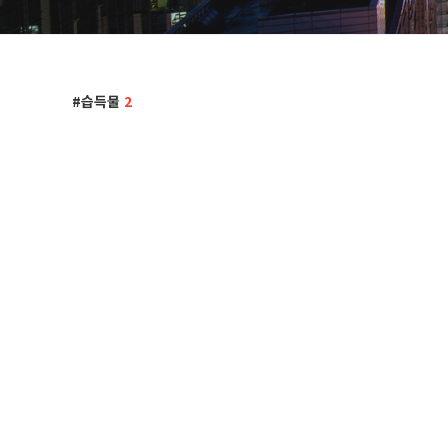
습득물
2