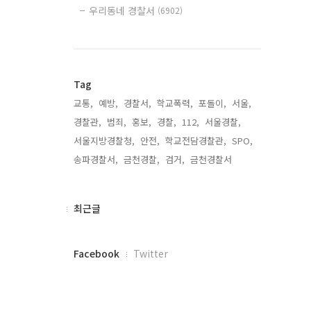
우리동네 경찰서
(6902)
Tag
교통,
예방,
경찰서,
학교폭력,
포돌이,
서울,
경찰관,
범죄,
홍보,
경찰,
112,
서울경찰,
서울지방경찰청,
안전,
학교전담경찰관,
SPO,
송파경찰서,
금천경찰,
검거,
금천경찰서,
최
최근글
근
글
페
Facebook
Twitter
이
스
북
트