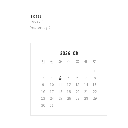
위
분
터
방
플
Total
Today :
문
러
자
그
Yesterday :
수
인
Calendar
2026. 08
일
월
화
수
목
금
토
1
2
3
4
5
6
7
8
9
10
11
12
13
14
15
16
17
18
19
20
21
22
23
24
25
26
27
28
29
30
31