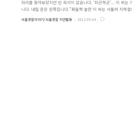
자리를 찾아보았지만 빈 좌석이 없습니다. '피곤하군'... 이 씨는
니다. 내릴 문은 왼쪽입니다."화들짝 놀란 이 씨는 서둘러 지하철
탓이겠지' 찜찜함을 뒤로한 채 이 씨는 지하철역을 나와 회사에 도
서울경찰이야기/서울경찰 치안활동
2013.09.04
방;;;;;;;" 소중한 물건을 잃어버리면 안타까움이 클 텐데요, 이