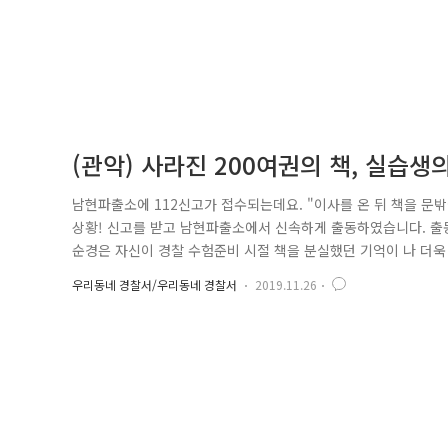
(관악) 사라진 200여권의 책, 실습생
남현파출소에 112신고가 접수되는데요. "이사를 온 뒤 책을 문
상황! 신고를 받고 남현파출소에서 신속하게 출동하였습니다. 출
순경은 자신이 경찰 수험준비 시절 책을 분실했던 기억이 나 더욱
권의 많은 책이 순식간에 사라진점, 지역 특성상 어르신들이 폐지
우리동네 경찰서/우리동네 경찰서
2019.11.26
의 책이 들어왔는지 확인하고 혹여나 후에 들어올 시 꼭 연락을 
남현파출소 협력..