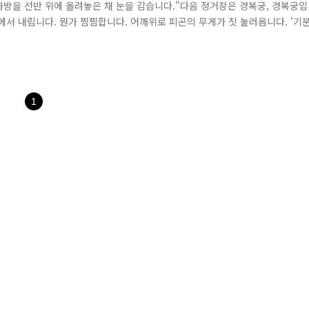
 가방을 선반 위에 올려놓은 채 눈을 감습니다."다음 정거장은 경복궁, 경복궁입
에서 내립니다. 뭔가 찜찜합니다. 어깨위로 피곤의 무게가 짓 눌러옵니다. '기
착합니다. 책상에 앉은 순간, 그제야 찜찜함의 정체를 알아챕니다. "헉. 내 가
 씨와 같이 물건을 잃어버리면 어떻게 하면 좋을까요? 우선 당황하지 마시..
1