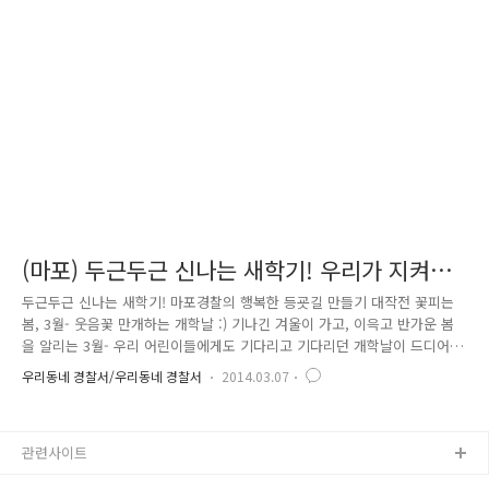
초‧중‧고교를 전담하며 범죄예방교육을 하는 한편, 학생들과 끊임없이
소통하며 학교폭력 등 어린이와 청소년들을 대상으로 한 범죄들을 예방 및
관리하는 중대한 임무를 맡고 있답니다. 앞서 소개드린..
(마포) 두근두근 신나는 새학기! 우리가 지켜주
쟈냐 ~~~
두근두근 신나는 새학기! 마포경찰의 행복한 등굣길 만들기 대작전 꽃피는
봄, 3월- 웃음꽃 만개하는 개학날 :) 기나긴 겨울이 가고, 이윽고 반가운 봄
을 알리는 3월- 우리 어린이들에게도 기다리고 기다리던 개학날이 드디어
다가왔습니다! 새학년, 새학기… 두근두근 떨리는 마음을 안고 새 가방, 새
우리동네 경찰서/우리동네 경찰서
2014.03.07
책을 들고 학교에 들어서는 아이들. 설렘으로 들뜬 표정이 하나같이 행복
해 보여, 지켜보는 모든 이들에게도 행복 바이러스가 전파되는 것만 같았
는데요. 이 아이들의 행복한 학교생활을 오래도록 지켜주기 위해서! 마포경
관련사이트
찰이 나섰습니다! 어서와, 이런 등굣길은 처음이지? 웅성웅성 왁짜지껄- 서
울 마포구 아현초등학교의 3월 3일 개학날 풍경입니다. 어디선가 들려오는