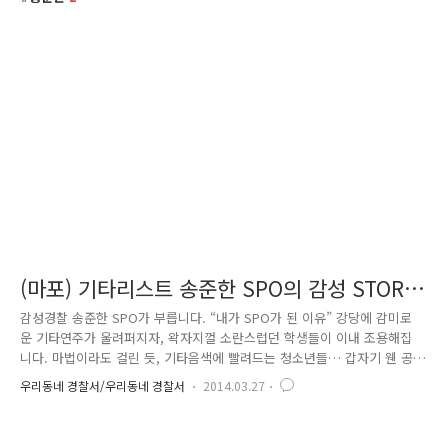
(마포) 기타리스트 송준한 SPO의 감성 STORY
:)
감성경찰 송준한 SPO가 부릅니다. “내가 SPO가 된 이유” 강당에 감미로
운 기타연주가 울려퍼지자, 왁자지껄 소란스럽던 학생들이 이내 조용해집
니다. 마법이라도 걸린 듯, 기타음색에 빨려드는 청소년들… 갑자기 웬 공
연이냐구요? 기타선율의 정체는 바로! 청소년들에게 ‘마음’으로 다가가는
우리동네 경찰서/우리동네 경찰서
2014.03.27
감성 SPO, 송준한 경위의 학교폭력 예방교육 오프닝 연주였습니다 :) SPO
라는 말, 아직 생소하신 분들도 있을 텐데요. SPO란 School Police
Officer의 약자로, 학교전담경찰관을 의미합니다. SPO들은 각자가 일정