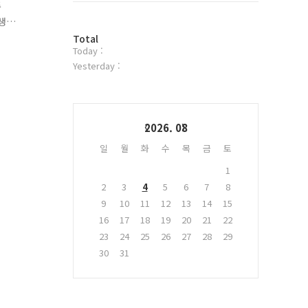
주
위
생
터
방
플
Total
Today :
문
러
전
자
그
Yesterday :
수
인
Calendar
2026. 08
일
월
화
수
목
금
토
1
2
3
4
5
6
7
8
9
10
11
12
13
14
15
16
17
18
19
20
21
22
23
24
25
26
27
28
29
30
31