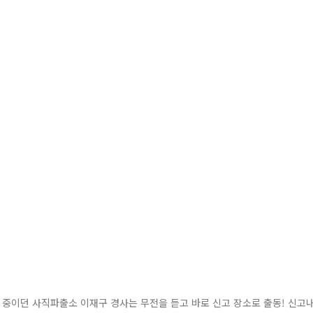
찰 중이던 사직파출소 이재구 경사는 무전을 듣고 바로 신고 장소로 출동! 신고