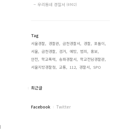
우리동네 경찰서
(6902)
Tag
서울경찰,
경찰관,
금천경찰서,
경찰,
포돌이,
서울,
금천경찰,
검거,
예방,
범죄,
홍보,
안전,
학교폭력,
송파경찰서,
학교전담경찰관,
서울지방경찰청,
교통,
112,
경찰서,
SPO,
최
최근글
근
글
페
Facebook
Twitter
이
스
북
내
트