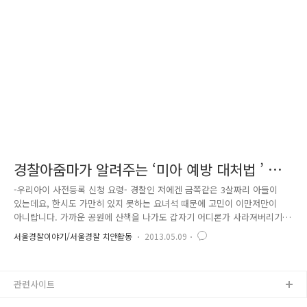
다. 학교폭력에 대한 심각성을 알림과 함께 교육부, 경찰청으로 연결되는
117신고센터를 홍보하기 위해 시민들에게 홍보물을 나눠주며 친절하게 알
려드렸습니다. 또한 실종아동예방 사전지문등록 부스를 설치하여 미아방지
를 위..
경찰아줌마가 알려주는 ‘미아 예방 대처법 ’ 시
리즈 2
-우리아이 사전등록 신청 요령- 경찰인 저에겐 금쪽같은 3살짜리 아들이
있는데요, 한시도 가만히 있지 못하는 요녀석 때문에 고민이 이만저만이
아니랍니다. 가까운 공원에 산책을 나가도 갑자기 어디론가 사라져버리기
때문에, 가슴이 철렁~ 내릴 때가 한두 번이 아니죠. 그런 저에게 기쁜 소식
서울경찰이야기/서울경찰 치안활동
2013.05.09
하나가 있으니!! 바로 사전등록제입니다. 경찰청에서는 아동 등의 실종을
방지하고 발생 시 신속한 발견을 위해 사전등록제를 운영하고 있는데요,
사전등록제란? 아동 등이 실종되었을 때를 대비해 미리 지문과 사진, 보호
관련사이트
자 인적사항 등을 등록해 놓고, 실종되었을 때 등록된 자료를 활용해 신속
히 발견하는 제도. ※아동 등 : 만 14세 미만 아동, 지적‧자폐성‧정신장