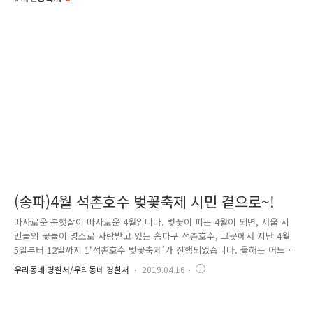
(송파)4월 석촌호수 벚꽃축제 시민 곁으로~!
따사로운 봄햇살이 따사로운 4월입니다. 벚꽃이 피는 4월이 되면, 서울 시
민들의 꽃놀이 명소로 사랑받고 있는 송파구 석촌호수, 그곳에서 지난 4월
5일부터 12일까지 1‘석촌호수 벚꽃축제’가 진행되었습니다. 올해는 어느
때보다 많은 시민들이 벚꽃을 보기 위해서 찾아주었는데요. 벚꽃 팝콘이
우리동네 경찰서/우리동네 경찰서
2019.04.16
팡팡 터지는 사랑스러운 벚꽃 풍경과 함께, 다채로운 행사들도 많이 진행
되었습니다. 우리 송파경찰서에서는 시민 곁으로 다가가 방문객들을 향해
실종아동예방 지문등록 부스를 설치하고 학교폭력 예방 캠페인을 벌였습니