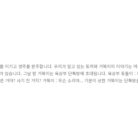
끼를 이기고 경주를 완주합니다. 우리가 알고 있는 토끼와 거북이의 이야기는 여
 있습니다. 그날 밤 거북이는 육상부 단톡방에 초대됩니다. 육상부 토돌이 : 
 거야? 사기 친 거지? 거북이 : 무슨 소리야... 기분이 상한 거북이는 단톡방
 육상부 토돌이 : 야!! 왜 나가!! 끝까지 초대할 거야 육상부 토순이 : 여
완주할 수 없는 레이스와 같은 '단톡지옥'이었습니다. 최근 학교..