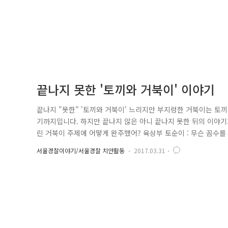
끝나지 못한 '토끼와 거북이' 이야기
끝나지 "못한" '토끼와 거북이' 느리지만 부지렁한 거북이는 토
기까지입니다. 하지만 끝나지 않은 아니 끝나지 못한 뒤의 이야기가
린 거북이 주제에 어떻게 완주했어? 육상부 토순이 : 무슨 꼼수를 쓴
나가게 됩니다. 그럼에도 불구하고 계속해서 거북이를 초대하는 토끼들
서울경찰이야기/서울경찰 치안활동
2017.03.31
서는 누가 이기나 해볼까? 거북이 : 그만해... 그 단톡방은 마치 