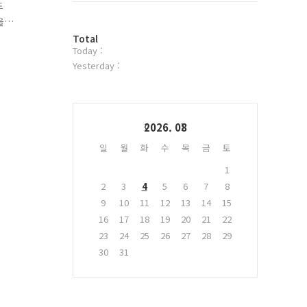
드
위
을
터
방
플
Total
Today :
문
러
자
그
Yesterday :
수
인
Calendar
2026. 08
일
월
화
수
목
금
토
1
2
3
4
5
6
7
8
9
10
11
12
13
14
15
16
17
18
19
20
21
22
23
24
25
26
27
28
29
30
31