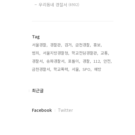
우리동네 경찰서
(6902)
Tag
서울경찰,
경찰관,
검거,
금천경찰,
홍보,
범죄,
서울지방경찰청,
학교전담경찰관,
교통,
경찰서,
송파경찰서,
포돌이,
경찰,
112,
안전,
금천경찰서,
학교폭력,
서울,
SPO,
예방,
최
최근글
근
글
페
Facebook
Twitter
이
스
북
트