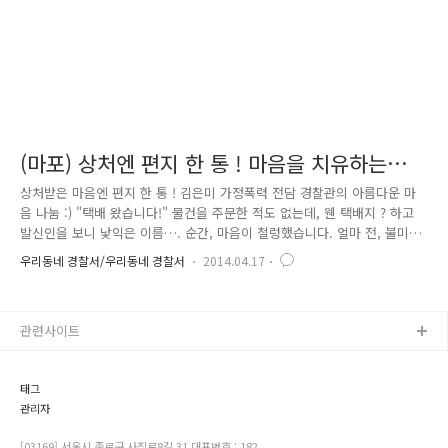
(마포) 상처엔 편지 한 통 ! 마음을 치유하는
「사랑나눔 우체통」
상처받은 마음엔 편지 한 통 ! 김은미 가정폭력 전담 경찰관의 아름다운 마
음 나눔 :) "택배 왔습니다!" 물건을 주문한 적도 없는데, 웬 택배지 ? 하고
발신인을 보니 낯익은 이름…. 순간, 마음이 철렁했습니다. 얼마 전, 불미
스러운 일로 경찰서를 찾았던 날 만났던 담당 경찰관의 이름이었기 때문이
우리동네 경찰서/우리동네 경찰서
2014.04.17
죠. 부끄럽고 남사스러워 주변에 털어놓지도 못하고 끙끙 앓아온 지 벌써
수년째, 아이들을 위해서라도 더는 두고 볼 수 없어 상습적으로 폭력을 일
삼던 남편을 내 손으로 경찰에 신고하고 말았습니다. 참아왔던 눈물과 함
관련사이트
께 한 맺힌 사연들을 처음으로, 그것도 처음 보는 담당 경찰관 앞에서 구구
절절이 늘어놓고 오니 후련하기도 했던 한편, 또 못내 부끄럽고 마음이 먹
먹해져왔습니다. 다시 조사를 받으러 갈 엄두조차 안 나서..
태그
관리자
[03169] 서울시 종로구 사직로8길 31 대표번호 : 182