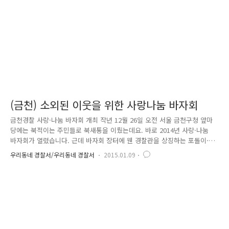
아가고 학생들에게 친근하게 다가가는 것이지요...
(금천) 소외된 이웃을 위한 사랑나눔 바자회
금천경찰 사랑·나눔 바자회 개최 작년 12월 26일 오전 서울 금천구청 앞마
당에는 북적이는 주민들로 북새통을 이뤘는데요. 바로 2014년 사랑·나눔
바자회가 열렸습니다. 근데 바자회 장터에 웬 경찰관을 상징하는 포돌이·
포순이 인형이 있느냐고요? 그건 바로 서울 금천경찰서에서 단독으로 이
우리동네 경찰서/우리동네 경찰서
2015.01.09
바자회를 주관했기 때문입니다.^^ 위 포스터에 보이는 『금·찾·사』가 보
이시나요? 금천경찰이 주민만족 치안을 위해 시행하고 있는 금천경찰의 찾
아가는 사랑 치안의 줄임말인데요. 금천 경찰서 관내에 생활불편으로 소외
된 이웃이 있고 방치된 상황에서 『금·찾·사』는 의미가 없다고 판단했습
니다. 그래서 금천 경찰서에서 사랑·나눔 바자회를 통해 수익금을 관내 거
주하시는 어려운 이웃에 기부하여 따뜻한 겨울을 보낼 수 있게 해주고 싶
었..