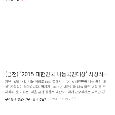
(금천) '2015 대한민국 나눔국민대상' 시상식을
가다!
지난 10월 15일 서울 여의도 KBS 홀에서는 '2015 대한민국 나눔 국민 대
상' 시상식이 열렸습니다. 필자가 '2015년 대한민국 나눔 국민 대상'을 취
재하러 간 이유는, 서울 금천 경찰서 백산지구대에 근무하시는 박주만 경
위가 보건복지부장관 표창을 수상했기 때문인데요. 봉사 일을 스스로 자랑
우리동네 경찰서/우리동네 경찰서
2015.10.19
하는 것처럼 보일까 봐.. 친지·가족뿐만 아니라 동료 직원에게도 알리지 않
고 비밀리에 홀로 다녀온다는 박주만 경위에게 같은 경찰서에 근무하는 후
배가 사진으로나마 기념 선물을 드리고 싶었습니다. '대한민국 나눔 국민