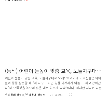
(동작) 어린이 눈높이 맞춤 교육, 노들지구대로
오세요!!
어린이 눈높이 맞춤 교육, 노들지구대로 오세요!! 과거에 어르신들은 아이
들이 종종 잘못할 때 “너 자꾸 그러면 경찰 아저씨가 이놈~~~하고 잡아간
다”며 으름장을 놓으며 혼을 내는 경우가 있었습니다. 하지만 지금은 다른
데요, 바로 경찰관은 어린이들의 영웅이자, 선망의 대상이 되었습니다. 우
우리동네 경찰서/우리동네 경찰서
2014.09.01
리나라 미래의 주역이자 희망인 어린이들이 경찰관을 직접 만나고 체험하
기 위해 동작경찰서 노들지구대에 방문하였어요. 처음 가까이 접해보는 경
찰관과 순찰차를 보며 아이들은 어떤 생각을 하였을까요? 꼬꼬마 어린이