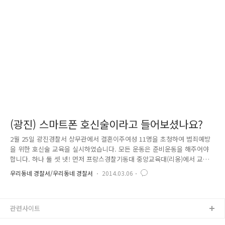
들, 너무나 귀엽죠? 경찰: 안녕하세요*^^* 어린이 여러분, 동작경찰서 노들
지구대에 오신 것을 환영합니다!! 반가운 마음에 악수를 청하는 경찰관, 순
수한 아이들에겐 TV에서만 보던 경찰관이 아직 많이 낯설어 보이는 것..
(광진) 스마트폰 호신술이라고 들어보셨나요?
2월 25일 광진경찰서 상무관에서 결혼이주여성 11명을 초청하여 범죄예방
을 위한 호신술 교육을 실시하였습니다. 모든 운동은 준비운동을 해주어야
합니다. 하나 둘 셋 넷! 먼저 프랑스경찰기동대 중앙교육대(리옹)에서 교관
교육을 이수한 광진의 미소천사 김용재 경찰관의 호신술 시범을 보고....
우리동네 경찰서/우리동네 경찰서
2014.03.06
결혼이주여성들과 자녀들이 한수 배워보았습니다. 스마트폰... “여보세요
~~”전화기 아닌가요? 네 맞습니다. 하지만 긴급한 상황이 발생했을 때 스
마트폰은 아~~주 유용한 호신용 장비가 될 수 있다는 것을 잊지 마세요^^*
관련사이트
지금 바로 스마트폰을 이용한 호신술 방법을 배워보겠습니다. 긴급한 상황
에 꼬~옥 활용해보세요!! 건장한 체구의 치한에게 멱살을 잡혔을 때 여성들