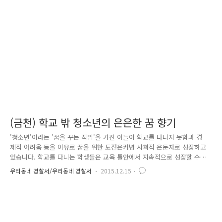
르르하는 학생들의 웃음소리가 가득한 이곳은 서울시 금천구 가산동 프리
미엄 에스프레소 사무실입니다. 지난 블로그 글에서 소개해 드렸던 '청소
년 바리스타' 교육 장소인 이곳은 '프리미엄 에스프레소..
(금천) 학교 밖 청소년의 은은한 꿈 향기
'청소년'이라는 '꿈을 꾸는 직업'을 가진 이들이 학교를 다니지 못함과 경
제적 어려움 등을 이유로 꿈을 위한 도전은커녕 사회적 은둔자로 성장하고
있습니다. 학교를 다니는 학생들은 교육 틀안에서 지속적으로 성장할 수
있고 학교 선생님들에게 미쳐 털어놓지 못하는 고민들은 학교전담경찰관에
우리동네 경찰서/우리동네 경찰서
2015.12.15
게 기댈 수도 있지만, 자신만의 꿈의 목표를 가진 채 학교를 그만두기로 결
심한 '학교 밖 청소년'들은 불확실한 미래 속 어려움에 닥쳤을 때 올바른
방향을 제시해 줄 멘토(스승, 선배, 친구)가 필요합니다. 이들을 나쁜 길로
빠뜨리지 않고 건전한 사회 구성원으로 성장시킨다면 우리나라 치안 미래
는 분명 한 층 밝은 모습임에 틀림없습니다. 금천경찰 통합지원단, 그리고