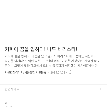
희망분과 서울 금천 경찰서는 '통합지원단'을 운영하고 있습니다. ..
커피에 꿈을 입히다! 나도 바리스타!
커피에 꿈을 입히다. 아픔을 딛고 일어서 바리스타에 도전하는 지은이의
사연을 아시나요? 어린 시절 부모님의 이혼, 어려운 가정형편, 계속된 학교
폭력... 그렇게 집과 학교에서 도망쳐 죽음까지 생각했던 지은이(가명) 안타
깝게도 어린나이에 '무관심', '폭력'. '실패' 가 인생의 전부인 줄 알았다고
서울경찰이야기/서울경찰 치안활동
2015.04.08
합니다. 그렇게 빛이 보이지 않던 지은에게 언젠가부터 작은 꿈이 하나 생
겼는데요. 바로 따뜻한 커피의 향을 많은 사람들에게 전하는 것! '바리스
타'의 꿈입니다. 스스로 아픔을 극복하는 지은이의 안타까운 사연을 접한
관련사이트
서울경찰청도 가만히 있을 수 없었는데요. 아이의 작은 꿈을 지켜주고자
지원에 나섰습니다. 뜻을 모아 응원의 메시지를 만들고 많은 분들이 지은
이의 첫 도전을 함께 응원하자는 의미로 페이스북 좋아요 1만..
태그