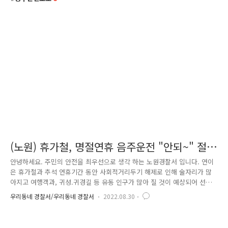
(노원) 휴가철, 명절연휴 음주운전 "안되~" 절
대금지
안녕하세요. 주민의 안전을 최우선으로 생각 하는 노원경찰서 입니다. 연이
은 휴가철과 추석 연휴기간 동안 사회적거리두기 해제로 인해 술자리가 많
아지고 여행객과, 귀성.귀경길 등 유동 인구가 많아 질 것이 예상되어 선제
적으로 노원경찰서 교통안전계에서는 비접촉 음주단속을 통한 집중단속을
우리동네 경찰서/우리동네 경찰서
2022.08.30
실시할 예정입니다. 최근, 코로나 19 거리두기 해제로 인해 시간대 상관없
이 음주운전이 발생하여, "음주운전은 언제 어디서든 반드시 단속된다"는
경각심을 갖고 특정 요일, 시간 구분없이 지속으로 음주단속을 할 예정이