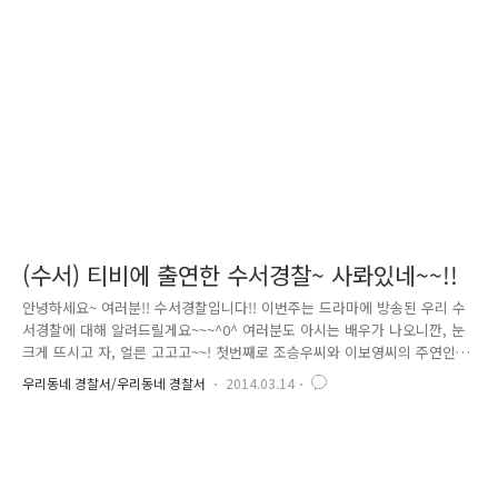
며, 특히, 주간 시간에는 불암산, 수락산등 주요 등산로와 공원 주변으로,
야간(심야)시간에는 동부간선도로 주변과, 유흥가 지역 인근에서 지역특성
에 맞는 음주 운전 집중 단속을 할 예정입니다. 또한, 교통안전계에서는..
(수서) 티비에 출연한 수서경찰~ 사롸있네~~!!
안녕하세요~ 여러분!! 수서경찰입니다!! 이번주는 드라마에 방송된 우리 수
서경찰에 대해 알려드릴게요~~~^0^ 여러분도 아시는 배우가 나오니깐, 눈
크게 뜨시고 자, 얼른 고고고~~! 첫번째로 조승우씨와 이보영씨의 주연인
sbs드라마 2회 영상인데요~~~ 주변에서 재밌다고 소문이나서~ 6.25때 난
우리동네 경찰서/우리동네 경찰서
2014.03.14
리는 난리도 아니라는데요~ 에효효효효효 중간에 영상에도 나오는데 수서
경찰서는 4대악척결과 관련하여 중점과제로 삼고 적극적으로 홍보를 하고
있습니다^^ 불량식품, 가정폭력, 성폭력, 학교폭력!! 안돼요~~~ 두번째 영
상~~ kbs 에서 방송된 영상입니다~~ 자동차 전용도로인 동부간선도로에
자전거가 나타난 사실~~ 지리감이 미숙해서 동부간선도로로 자전거를 타고