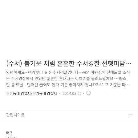
가는 학생을 발견해서 교통경찰이 안전하게 귀가 시키는 내..
(수서) 봄기운 처럼 훈훈한 수서경찰 선행미담
사례 들어보실래요? ^^
안녕하세요~ 여러분!!! ㅎㅎ 수서경찰입니다~~^0^ 이번주에 전해드릴 소식
은 수서경찰에서 있었던 훈훈한 훈내나는 이야기를 들려드릴게요~~ 따스
한 봄 햇살.. 단어만 들어도 뭔가 기분 좋아지지 않나요? ^^ 그 기분을 마
음껏 느끼시고, 이야기 속으로 고고고~~!! 봄기운이 완연해진 3월 어느 날,
우리동네 경찰서/우리동네 경찰서
2014.03.06
수서동 도시개발아파트에 거주하시는 독거노인 할머니가 파출소로 오셨어
요 사연인 즉 핸드폰을 신형으로 교체해준다는 판촉전화에 현혹되어 우편
으로 배송을 받고 취소하려했으나 거절 당했다며 도와달라는 것입니다. 이
관련사이트
를 딱히 여긴 수서파출소 직원들은 2,3일간에 걸쳐서 핸드폰 구입처와 핸
드폰 회사에 나이가 든 할머니 이고 독거노인으로 혼자 계신다는 할머니의
사정을 이야기하고 양해를 구해서 여러 복잡한 절차를 거쳐서 계약을 ..
태그