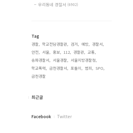
우리동네 경찰서
(6902)
Tag
경찰,
학교전담경찰관,
검거,
예방,
경찰서,
안전,
서울,
홍보,
112,
경찰관,
교통,
송파경찰서,
서울경찰,
서울지방경찰청,
학교폭력,
금천경찰서,
포돌이,
범죄,
SPO,
금천경찰,
최
최근글
근
글
페
Facebook
Twitter
이
스
의