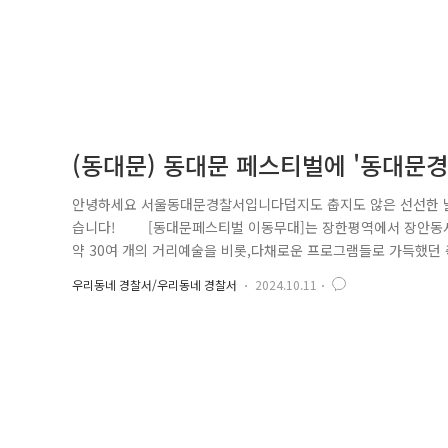
(동대문) 동대문 페스티벌에 '동대문경
안녕하세요 서울동대문경찰서입니다덥지도 춥지도 않은 선선한 날
습니다! [동대문페스티벌 이동무대]는 장한평역에서 장안동사거
약 30여 개의 거리예술을 비롯,다채로운 프로그램들로 가득했던
서도 함께했습니다! 여성청소년과에서는 직접 경찰 근무복을 
우리동네 경찰서/우리동네 경찰서
2024.10.11
아이들이 줄을 서서 근무복을 입어볼 만큼 홍보부스 인기가 어
홍보도 알차게 진행했..