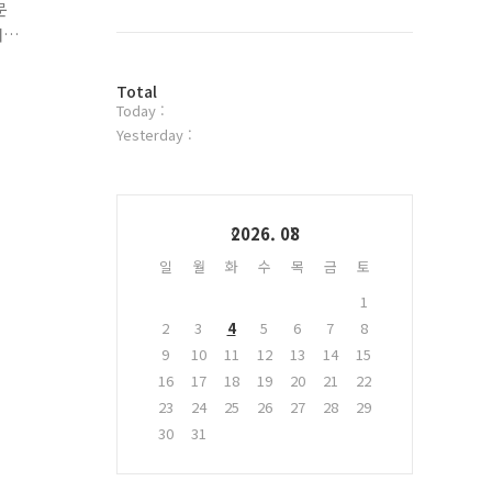
북
문
트
재
위
터
를
방
플
Total
Today :
문
러
자
그
Yesterday :
수
인
Calendar
2026. 08
일
월
화
수
목
금
토
1
2
3
4
5
6
7
8
9
10
11
12
13
14
15
16
17
18
19
20
21
22
23
24
25
26
27
28
29
30
31