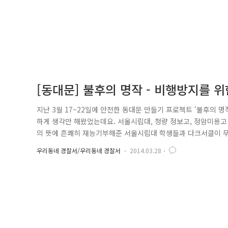
[동대문] 불후의 명작 - 비행방지를 
지난 3월 17~22일에 안전한 동대문 만들기 프로젝트 '불후의 
하게 생각만 해왔었는데요. 서울시립대, 청량 정보고, 정암미용고
의 뜻에 흔쾌히 재능기부해준 서울시립대 학생들과 다크서클이 무
환경개선이 필요한 비행장소는 서울시립대 환경조각학과 교수, 학
우리동네 경찰서/우리동네 경찰서
2014.03.28
꽃 필 곳! 사가정로 13가길(전농동) 선정!! 선정된 장소는 전일
로등이 적게 ..