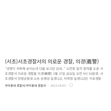
못한 주민의 불편으로 지구대에 복귀한 후에도 마음 한구석이 영 불편했던
박대훈 경장은 갑자기 컴퓨터 앞에 앉았습니다. 그리고 ‘휴대폰 문자를 통
한 생활불편 민원 신고 방법’을 쉽고 상세하게 작성하기 시작하였어요. ..
(서초)서초경찰서의 의로운 경찰, 의경(義警)
“생명이 위독해 보이는데 다들 보고만 있네..” 뇌전증 발작 환자를 도운 서
초경찰서 의로운 경찰들 의경(義警) 3월 27일 금요일 오전 9시 50분경. 서
초경찰서 방범순찰대 소속 송재성 일경(22), 박희형 일경(22)은 구로경찰서
방범순찰대원 2명과 함께 의무(醫務)교육을 마치고 대전 유성시외버스터미
우리동네 경찰서/우리동네 경찰서
2015.04.03
널에서 10시에 서울로 출발하는 버스를 타려고 기다리고 있었다. 자판기에
서 달달한 음료수도 뽑아 마시며 담소를 나누던 중.. ※의무교육-국군의무
학교(대전 유성구 소재)에서 의무경찰 대상 응급조치, 환자후송, 간호 등
교육 시행 "어머어머." "꺅" 갑자기 들리는 비명소리. 40대로 보이는 한 아
저씨가 발작을 일으키며 쓰러진 것이었다. 눈이 돌아가 흰자가 보였으며