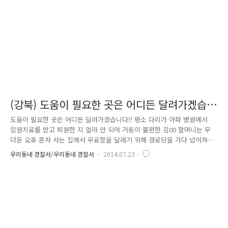
입에는 게거품도 물고 플랫폼 바닥에서 심한 경..
(강북) 도움이 필요한 곳은 어디든 달려가겠습
니다!!
도움이 필요한 곳은 어디든 달려가겠습니다!! 평소 다리가 아파 병원에서
입원치료를 받고 퇴원한 지 얼마 안 되어 거동이 불편한 김00 할머니는 무
더운 오후 혼자 사는 집에서 무료함을 달래기 위해 경로당을 가다 넘어져
발목을 다쳤습니다. 경로당에 계신 친구분들이 수유3파출소로 도움을 요청
우리동네 경찰서/우리동네 경찰서
2014.07.23
하였고 마침 주변에서 순찰을 하고 있던 수유3파출소 김창원 경장이 출동
하였습니다. 할머니께서는 집으로만 데려다 달라고 하였으나 부상당한 다
리를 살펴본 김창원 경장은 다리부상이 예사롭지 않다고 판단하여, 관내
정형외과로 할머니를 업어서 후송하였고 진찰결과 발목에 금이 가 깁스치
료를 받게 하고 보호자에게 연락하여 할머니의 집까지 안전하게 귀가시켰
습니다. 32도를 넘는 불볕더위 속에 김창원 경장과 파트너는 관내 특성상
골목이 많..