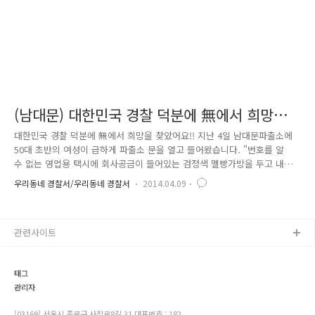
(남대문) 대한민국 경찰 덕분에 無에서 희망을
찾았어요 !!!
대한민국 경찰 덕분에 無에서 희망을 찾았어요!! 지난 4일 남대문파출소에
50대 초반의 여성이 급하게 파출소 문을 열고 들어왔습니다. "번호를 알
수 없는 영업용 택시에 회사공금이 들어있는 검정색 멜빵가방을 두고 내렸
어요.. 어떻게 하면 좋은냐?"며 울먹이면서 도움을 요청하였습니다. 이때
우리동네 경찰서/우리동네 경찰서
2014.04.09
파출소에 근무 중이던 강광희 팀장은 먼저 냉수를 건네면서 마음을 진정시
키고 남일호 경위가 따뜻한 커피로 마음의 문을 열게하여 자초지종을 차분
히 말할 수 있게 하였습니다. 이에 신고인은 "택시에서 내려 너무나 당황하
관련사이트
여 땅바닥에 주저앉아 땅이 무너지는 것 같아서 아무런 생각도 할 수 없었
다. 택시 번호는 기억나지 않는다"라고 말하며 큰 걱정을 하였습니다. 이에
수사에 많은 노하우를 갖고 있는 남일호 경위는 택시비 결제를 카..
태그
관리자
[03169] 서울시 종로구 사직로8길 31 대표번호 : 182