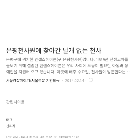
은평천사원에 찾아간 날개 없는 천사
은평구에 위치한 엔젤스헤이븐(구 은평천사원)입니다. 1959년 전쟁고아를
돌보기 위해 설립된 엔젤스헤이븐은 우리 사회에 도움이 필요한 아동과 장
애인을 지원해 오고 있습니다. 이곳에 매주 수요일, 천사들이 방문한다는
데 과연 누구일까요? 네, 이들은 바로 서울경찰악대에 근무하고 있는 경찰
서울경찰이야기/서울경찰 치안활동
2014.02.14
관들입니다! 지난 2013년 1월부터 시작된 서울경찰악대 재능기부활동은 마
음의 문을 닫거나 마음의 상처로 힘들어하는 청소년들을 대상으로 악기를
직접 다루게 하여 상처를 치유하고 세상을 살아가는 용기를 주겠다는 의도
관련사이트
로 시작되었습니다. 1년간 피아노 · 드럼 · 기타 · 베이스와 보컬 트레이닝
을 과목으로 정하고 10여 명의 청소년을 대상으로 진행된 서울경찰악대의
재능기부는 음악에 대한 이론과 기초를 배우는 시간부터 시작되었습니다..
태그
관리자
[03169] 서울시 종로구 사직로8길 31 대표번호 : 182