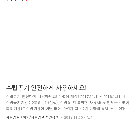
수렵총기 안전하게 사용하세요!
수렵총기 안전하게 사용하세요! 수렵장 개장! 2017.11.1. ~ 2018.1.31. ※
수렵금지기간 : 2018.1.1.(신정), 수렵장 별 특별한 사유시(ex 인제군 - 방어
축제기간) * 수렵기간이 아닌 때에 수렵한 자 - 2년 이하의 징역 또는 2천만
원 이하의 벌금 (야생생물 보호 및 관리에 관한 법률 69조) - 2년 이하의 징
서울경찰이야기/서울경찰 치안정책
2017.11.06
역 또는 5백만원 이하의 벌금 (총포 · 도검 · 화약류 등의 안전관리에 관한
법률 73조) 자~ 이제 경찰관서로 가볼까? 경찰관서엔 왜 가세요? 거기에
내 수렵총기가 있거든. 우리나라는 개인의 총기소유를 엄격히 제한하기 때