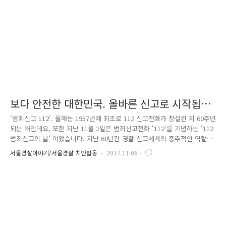
보다 안전한 대한민국. 올바른 신고로 시작됩니
다
'범죄신고 112'. 올해는 1957년에 최초로 112 신고전화가 창설된 지 60주년
되는 해인데요, 또한 지난 11월 2일은 범죄신고전화 '112'를 기념하는 '112
범죄신고의 날' 이었습니다. 지난 60년간 경찰 신고체계의 중추적인 역할
을 해 온 '범죄신고전화 112'. 대한민국 15만 경찰은 어제도 오늘도 또 앞으
서울경찰이야기/서울경찰 치안활동
2017.11.06
로도 범죄로부터 시민들의 생명과 신체, 재산을 보호하기 위해 어디든지
달려갑니다! 보다 신속하게, 또 정확하게! 현재 전국 경찰서 252곳에 소속
된 지구대·파출소는 1,995개소. 치안 일선에서 근무하는 지구대·파출소 경
찰관들은 24시간 쉬지 않고 도움을 요청하는 국민들의 목소리에 귀 기울이
고 있는데요. 신고전화 한 통에서 시작되는 신속한 현장출동은 과연 어떻
게 이루어지는 걸까요? 사실 ..