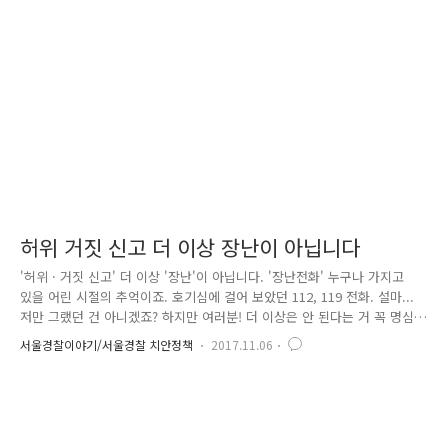
문에, 총기는 경찰관서에 보관하고, 수렵을 하려면 수렵기간 전에 보관해
제 신청을 하여 허가를 받아야 해요. 수렵기간 중에도 일출 전과 일몰 후에
는 수렵..
허위 거짓 신고 더 이상 장난이 아닙니다
'허위 · 거짓 신고' 더 이상 '장난'이 아닙니다. '장난전화' 누구나 가지고
있을 어린 시절의 추억이죠. 호기심에 걸어 보았던 112, 119 전화. 설마...
저만 그랬던 건 아니겠죠? 하지만 여러분! 더 이상은 안 된다는 거 꼭 명심
해주세요. 경찰관서에 접수되는 112 신고 전화는 하루에만 수 백, 수 천여
서울경찰이야기/서울경찰 치안정책
2017.11.06
건! * 서울지역 지역경찰 1인당 담당인구 수 : 약 1,008명 * 최근 5년간 하
루 평균 신고출동 수 : 약 1만 1천여 회 허위 · 거짓신고로 낭비되는 치안인
력과 시간들... 나의 가벼운 장난전화, 허위신고로 인해서 도움이 절실한
누군가가 도움을 받지 못한다면 얼마나 안타까운 일일까요. * 허위신고 건
수 : 2014년 2,350건. 2015년 2,927건. 2016년 4,503건 이에,..