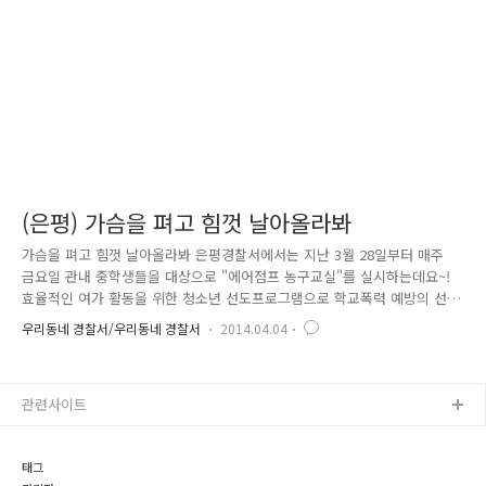
'농구 동호회'를 결성했습니다. 그리고 자신들의 농구 실력..
(은평) 가슴을 펴고 힘껏 날아올라봐
가슴을 펴고 힘껏 날아올라봐 은평경찰서에서는 지난 3월 28일부터 매주
금요일 관내 중학생들을 대상으로 "에어점프 농구교실"를 실시하는데요~!
효율적인 여가 활동을 위한 청소년 선도프로그램으로 학교폭력 예방의 선
도적인 역할을 수행할 SPO들의 활약상입니다. 은평경찰서와 관내 청소년
우리동네 경찰서/우리동네 경찰서
2014.04.04
이 함께하는 ‘에어점프농구교실’에서 스마일보이들 한번 보세요! Happy
in your smile 더 크게 웃어봐 여긴 북한산 정기가 흐르는 은평경찰서 농
구코트장이야 날개를 펴고 가슴을 펴고 힘껏 날아올라봐 은평경찰이 있잖
관련사이트
아! 그 꿈 이루도록 은평 경찰이 도와줄게! 힘을 내봐 용길 내봐 너라면 할
수 있어 하루에 천번씩 드리블 했다는 농구선수 출신 코치님의 지도라면
너도 할 수 있어 너에게 줄게 행복한 사랑을, 아름다운 인생을 ..
태그