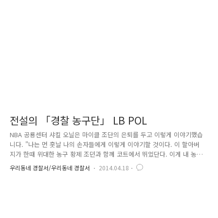
음엔 이해가 되지 않았는데요. 2시간 동안 신 나게 뛰고 난 학생들의 표정
을 보니 비로소 이해가 되었습니다.^^ 청소년기는 성인의 역할을 준비하는
예비단계로서 신체적 ․ 심리적 ․ 사회적 성숙을 포함한 다양한 변화..
전설의 「경찰 농구단」 LB POL
NBA 공룡센터 샤킬 오닐은 마이클 조단의 은퇴를 두고 이렇게 이야기했습
니다. "나는 먼 훗날 나의 손자들에게 이렇게 이야기할 것이다. 이 할아버
지가 한때 위대한 농구 황제 조던과 함께 코트에서 뛰었단다. 이게 내 농구
인생에 가장 기억에 남는 일이다." 90년대 마이클 조던은 전 세계 청소년
우리동네 경찰서/우리동네 경찰서
2014.04.18
들을 농구코트로 불러냈고, 당시 아이들은 마이클 조던의 그림이 새겨진
운동화를 신은 친구를 최고로 부러워했었죠. 조던의 운동화를 생산하던 한
회사는 단숨에 스포츠 용품 세계 1위의 매출을 올리는 회사가 되었습니다.
조던의 농구를 보며 꿈을 키우던 한국 청소년들이 경찰에 입문했습니다.
그리고 '농구'라는 이름으로 하나 둘 모여 운동을 하기 시작했고, 1999년