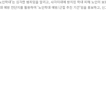
 '노인학대'는 심각한 범죄임을 알리고, 사각지대에 방치된 학대 피해 노인의 보
 예방 전단지를 활용하여 '노인학대 예방/근절 추진 기간'임을 홍보하고, 신
대유형 및 신고방법(112,노보전,신고앱)을 안내하였습니다. 21년 6월 15
(노인지킴이)'를 적극적으로 홍보하며, 구로노인종합복지관의 어르신들과 함