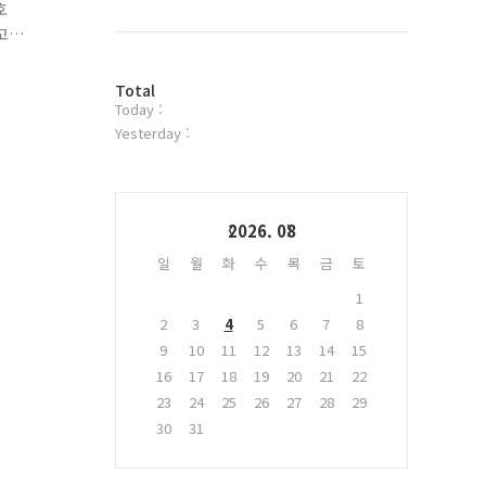
북
호
트
고
위
일,
터
께하
방
플
Total
Today :
문
러
자
그
Yesterday :
수
인
Calendar
2026. 08
일
월
화
수
목
금
토
1
2
3
4
5
6
7
8
9
10
11
12
13
14
15
16
17
18
19
20
21
22
23
24
25
26
27
28
29
30
31