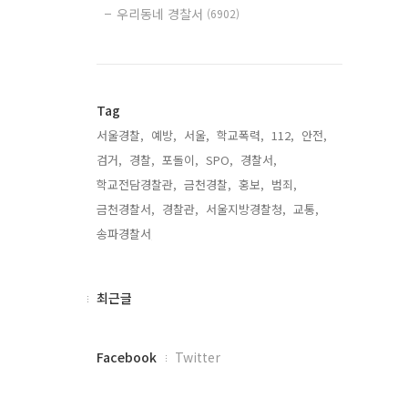
우리동네 경찰서
(6902)
Tag
서울경찰,
예방,
서울,
학교폭력,
112,
안전,
검거,
경찰,
포돌이,
SPO,
경찰서,
학교전담경찰관,
금천경찰,
홍보,
범죄,
금천경찰서,
경찰관,
서울지방경찰청,
교통,
송파경찰서,
최
최근글
근
글
페
Facebook
Twitter
이
스