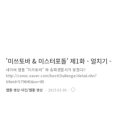
과 절도로 역할을 나눠 여성들의 가방을 낚아채는..
'미쓰토바 & 미스터포돌' 제1화 - 얼치기 -
네이버 웹툰 "미쓰토바" 와 송파경찰서가 뭉쳤다!!
http://comic.naver.com/bestChallenge/detail.nhn?
titleId=579845&no=85
웹툰·영상·사진/웹툰·영상
2015.03.30