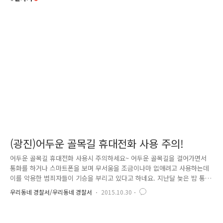
(광진)어두운 골목길 휴대전화 사용 주의!
어두운 골목길 휴대전화 사용시 주의하세요~ 어두운 골목길을 걸어가면서
통화를 하거나 스마트폰을 보며 무서움을 조금이나마 없애려고 사용하는데
이를 악용한 범죄자들이 기승을 부리고 있다고 하네요. 지난달 늦은 밤 통
화를 하며 골목길을 걸어가는 A씨(女). 어디선가 오토바이 소리가 나더니
우리동네 경찰서/우리동네 경찰서
2015.10.30
순식간에 가방을 빼앗겨버렸습니다. 범인은 오토바이를 타고 길을 걸어가
는 여성을 대상으로 가방을 훔쳐 달아나 요리조리 수사망을 피해왔었는데
요. 광진경찰서 형사들은 범행 현장 주변에 설치된 CCTV를 면밀히 분석하