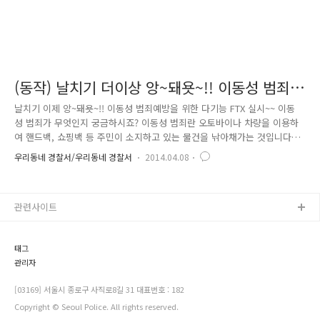
(동작) 날치기 더이상 앙~돼욧~!! 이동성 범죄
예방을 위한 다기능 FTX실시~
날치기 이제 앙~돼욧~!! 이동성 범죄예방을 위한 다기능 FTX 실시~~ 이동
성 범죄가 무엇인지 궁금하시죠? 이동성 범죄란 오토바이나 차량을 이용하
여 핸드백, 쇼핑백 등 주민이 소지하고 있는 물건을 낚아채가는 것입니다
~~ 이러한 범죄를 예방하기 위해 지역경찰과 형사, 교통경찰이 합동훈련을
우리동네 경찰서/우리동네 경찰서
2014.04.08
실시하였답니다~ 그럼 지금부터 영화한편 보실까요~~~~^^* 시골에서 상경
하여 공무원 시험 준비중인 강00씨~ 학원비를 내기 위해 돈을 인출하여 가
지고 나오는데.... 강 씨가 방심하는 사이 30대 중반의 남성 2명이 은행 앞
관련사이트
차량 안에서 대상자를 물색 중 강 씨가 가지고 있는 돈봉투를 날치기하였
고.... 당황한 강 씨는 112에 신고하였고... 신고를 접수한 관할 경찰관이 3
분이내에 신속히 출동~~ 현장에 도착한 지구..
태그
관리자
[03169] 서울시 종로구 사직로8길 31 대표번호 : 182
Copyright © Seoul Police. All rights reserved.