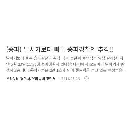
(송파) 날치기보다 빠른 송파경찰의 추격!!
날치기보다 빠른 송파경찰의 추격!! (※ 순찰차 블랙박스 영상 발췌본) 지
난 5월 23일 11:50경 송파경찰서 관내(송파동)에서 오토바이 날치기가 발
생하였습니다. 용의자들은 2인 1조가 되어 핸드백을 들고 있는 여성들을
물색 후 훔친 오토바이를 타고 달리며 어깨에 메고 있는 핸드백을 순식간
우리동네 경찰서/우리동네 경찰서
2014.05.26
에 낚아채 도주하는 방식으로, 순식간에 3명의 여성에게 피해(1명 미수)를
주었는데요, (범행으로 넘어져서 팔과 다리 등 찰과상을 입은 피해여성..
큰 부상이 아니어서 다행입니다.) 112신고 직후 송파경찰서 전 순찰차들은
일사천리로 긴급배치에 임하여 용의차량 검거에 힘을 쏟아낸 결과.. 발생
20여 분 만에 용의자 2명을 모두 검거하는 쾌거를 이뤄냈습니다. 용의자
검거에 주공을 이룬 문정지구대 43호 순찰근무자 '경..