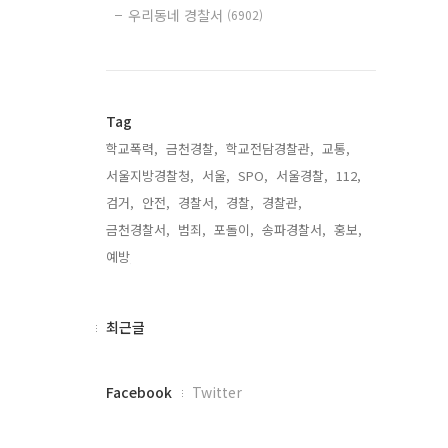
우리동네 경찰서
(6902)
Tag
학교폭력,
금천경찰,
학교전담경찰관,
교통,
서울지방경찰청,
서울,
SPO,
서울경찰,
112,
검거,
안전,
경찰서,
경찰,
경찰관,
금천경찰서,
범죄,
포돌이,
송파경찰서,
홍보,
예방,
최
최근글
근
글
페
Facebook
Twitter
이
스