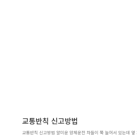
교통반칙 신고방법
교통반칙 신고방법 얄미운 얌체운전 차들이 쭉 늘어서 있는데 옆 