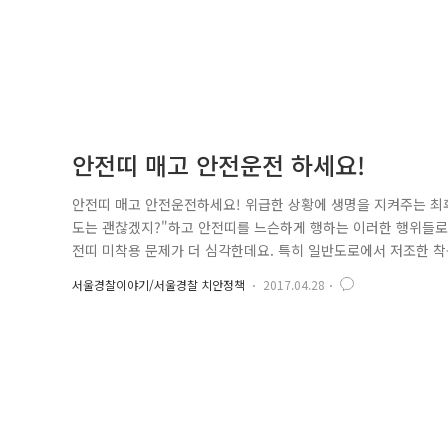
안전띠 매고 안전운전 하세요!
안전띠 매고 안전운전하세요! 위급한 상황에 생명을 지켜주는 최후
도는 괜찮겠지?"하고 안전띠를 느슨하게 행하는 이러한 행위들로 
전띠 미착용 문제가 더 심각한데요. 특히 일반도로에서 저조한 착용
아참! 차량 안전 문제에서 영유아용 카시트를 빼 놓을 수 없겠죠? 
서울경찰이야기/서울경찰 치안정책
2017.04.28
된점 참고하시오, 우리 아이들의 안전을 위해서 반드시 카시트를 
니..