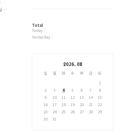
북
어
트
실
위
반
터
업
방
플
Total
Today :
문
러
자
그
Yesterday :
수
인
Calendar
2026. 08
일
월
화
수
목
금
토
1
2
3
4
5
6
7
8
9
10
11
12
13
14
15
16
17
18
19
20
21
22
23
24
25
26
27
28
29
30
31