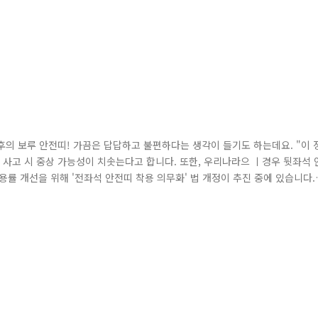
의 보루 안전띠! 가끔은 답답하고 불편하다는 생각이 들기도 하는데요. "이 
사고 시 중상 가능성이 치솟는다고 합니다. 또한, 우리나라으 ㅣ경우 뒷좌석 
률 개선을 위해 '전좌석 안전띠 착용 의무화' 법 개정이 추진 중에 있습니다.
'16년 11월부터 6세 미만 영유아 카시트 미사용 범칙금이 6만원으로 2배 인
이용해 주세요. ^^ 어깨끈은 목이 닿지 않게 어깨에 비스듬히 골반끈은 배가 