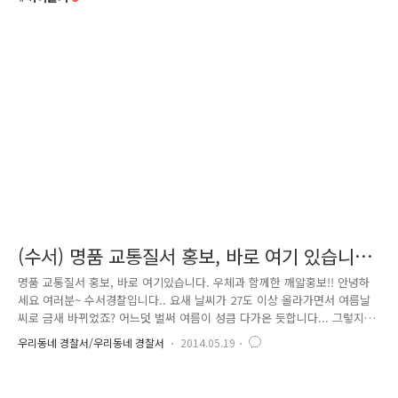
(수서) 명품 교통질서 홍보, 바로 여기 있습니
다.
명품 교통질서 홍보, 바로 여기있습니다. 우체과 함께한 깨알홍보!! 안녕하
세요 여러분~ 수서경찰입니다.. 요새 날씨가 27도 이상 올라가면서 여름날
씨로 금새 바뀌었죠? 어느덧 벌써 여름이 성큼 다가온 듯합니다... 그렇지
만 야간에는 쌀쌀한 기운이 아직 있더라고요! 우리 블로거 여러분들도 환
우리동네 경찰서/우리동네 경찰서
2014.05.19
절기 건강에 유의하세요^^ 오늘 수서경찰에서 전해드릴 소식은 교통질서
확립을 위한 홍보를 하였는데요! 강남우체국과 협조하여 3대 교통 무질서
근절 스티커를 부착했답니다!! 강남우체국 직원들과 함께한 이날 행사는 우