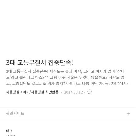
는 주제로 선진 교통질서 지킴이 운동본부를 출범하..
3대 교통무질서 집중단속!
3대 교통무질서 집중단속! 제주도는 돌과 바람, 그리고 여자가 많아 '삼다
도'라고 불린다고 하죠?^^ 그럼 이곳 서울은 무엇이 많을까요? 사람도 많
고, 고층빌딩도 많고...또 뭐가 많지? 아!! 바로 다름 아닌 자. 동. 차! 2013
년을 기준으로 서울시에 등록된 자동차 수가 약 300만대라고 하니, 어마어
서울경찰이야기/서울경찰 치안활동
2014.03.12
마하죠? 상황이 이렇다 보니, 서울시민의 행복지수에 있어 쾌적한 교통환
경은 빼놓을 수 없는 부분! 당연히 서울경찰에게도 교통안전과 질서는 매
우 중요한 임무겠죠?^^ 그래서 준비했습니다! 이름하여 '3대 교통 무질서'
관련사이트
바로잡기! 사실 그동안 잘못된 관행으로 자리 잡은 '교통질서 미준수'는 우
리 사회의 부끄러운 자화상이였는데요. 서울경찰은 이를 개선하기 위해 시
민들과 교통전문가 그리고 현장경찰관 등 다양한..
태그