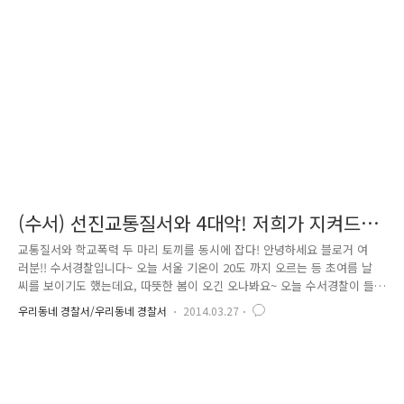
체국 오토바이와 차량, 그리고 오토바이 헬멧에 3대 교통 무질서 (꼬리물
기, 지정차로 위반, 끼어들기) 근절을 위해 차량 운전자들에게 가시적으로
홍보할 수 있도록 스티커를 부착하는 행사입니다! 매일 도로를 이용..
(수서) 선진교통질서와 4대악! 저희가 지켜드릴
게요~ 느낌아니까~~!
교통질서와 학교폭력 두 마리 토끼를 동시에 잡다! 안녕하세요 블로거 여
러분!! 수서경찰입니다~ 오늘 서울 기온이 20도 까지 오르는 등 초여름 날
씨를 보이기도 했는데요, 따뜻한 봄이 오긴 오나봐요~ 오늘 수서경찰이 들
려 드릴 소식은 수서경찰이 추진하고 있는 교통정책에 대해 알려드리고자
우리동네 경찰서/우리동네 경찰서
2014.03.27
합니다~ 일단 여러분, 서울경찰이 추진 하고 있는 교통 정책이 무엇인지 알
고계신가요??? 바로 '교통 3대 무질서'로 끼어들기, 꼬리물기, 지정차로 위
반인데요. 대대적으로 단속하여 교통질서 확립을 위해 노력할 것입니다.!!!
자, 이제 저희 수서경찰 교통은 과연 어떻게 추진하고 있는지... 한번 살펴
볼까요?? 첫번째로, 3월 19일 경찰이 추진하고 있는 “비정상의 정상화”라