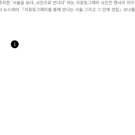
에서 주최한 '서울을 보다, 사진으로 만나다' 라는 리포토그래피 사진전 행사의 의미
부터 뉴스레터 「리포토그래피를 통해 만나는 서울 그리고 그 안에 경찰」코너를
남겨보았는데요. 많은 네티즌들께서 보내주신 관심과 뜨거운 성원에 힘입어 오
분들에게 소개를 해드리는데요. 오늘은 과연, 경찰의 어떤 옛 사진이 기다리고 .
1