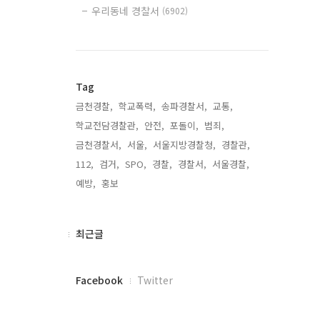
우리동네 경찰서
(6902)
Tag
금천경찰,
학교폭력,
송파경찰서,
교통,
학교전담경찰관,
안전,
포돌이,
범죄,
금천경찰서,
서울,
서울지방경찰청,
경찰관,
112,
검거,
SPO,
경찰,
경찰서,
서울경찰,
예방,
홍보,
최
최근글
근
글
페
Facebook
Twitter
이
스