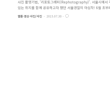
사진 촬영기법, '리포토그래피(Rephotography)'. 서울시
있는 취지를 함께 공유하고자 했던 서울경찰의 야심작! 6월 초
통해 과거 경찰관들의 모습과 서울의 현재를 함께 담은 사진을 
웹툰·영상·사진/사진
2015.07.30
이 벌써 네 번째 이야기입니다. ^^ 매번 새로운 주제를 찾아 여러