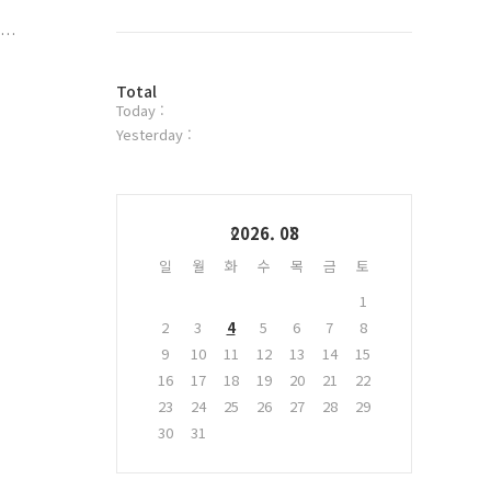
북
트
위
늘
터
.
방
플
Total
Today :
문
러
자
그
Yesterday :
수
인
Calendar
2026. 08
일
월
화
수
목
금
토
1
2
3
4
5
6
7
8
9
10
11
12
13
14
15
16
17
18
19
20
21
22
23
24
25
26
27
28
29
30
31