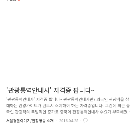
'관광통역안내사' 자격증 팝니다~
'관광통역안내사' 자격증 팝니다~ 관광통역안내사란? 외국인 관광객을 상
대하는 관광가이드가 반드시 소지해야 하는 자격증입니다. 그런데 최근 중
국인 관광객의 폭발적인 증가로 중국어 관광통역안내사 수요가 부족해졌
고, 이를 틈타 대단히 창의적인(!) 범죄가 발생했는데요. 총 47명의 중국 동
서울경찰이야기/현장영웅 소개
2016.04.28
포에게서 무려 4억 6,415만원을 편취한 일당이 국제범죄수사5대의 레이더
에 걸려들었습니다. 이들은 거액의 수수료를 받고 있지도 않은 증명서를
발급해주는 '외국인 인권보호 법률위원회'라는 미인가 단체를 설립해 피해