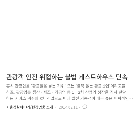
자들을 속였는데요. 합법적인 자격을 취득할 수 있다는 말에 800~1,000만
원에 이르는 수수료를 흔쾌히 납부하고 '가짜' 자격증을 발급받은 피해자
들! 이렇게 양산된 무자격 관광가이드들의 활동은 또 다른 문제를 불러..
관광객 안전 위협하는 불법 게스트하우스 단속
흔히 관광업을 '황금알을 낳는 거위' 또는 '굴뚝 없는 황금산업'이라고들
하죠. 관광업은 생산 · 제조 · 가공업 등 1 · 2차 산업의 성장을 거쳐 발달
하는 서비스 위주의 3차 산업으로 미래 발전 가능성이 매우 높은 매력적인
성장 산업이라고 할 수 있는데요. 박근혜 대통령도 지난 3일 청와대에서 제
서울경찰이야기/현장영웅 소개
2014.02.11
2차 국민관광진흥회의를 주재하면서 “관광산업이야말로 간단한 발상의 전
환으로 큰 부가가치를 창출할 수 있는 분야”라고 말하면서 관광을 '경제혁
신 3개년 계획'의 주산업에 포함하겠다고 밝힌 바 있습니다. 1960년대 우
리나라를 찾은 외국인 관광객은 연간 2만 명을 채 넘지 못했지만 지난
2012년 11월에는 한해 한국을 찾은 관광객이 천만 명을 돌파하여 한국의