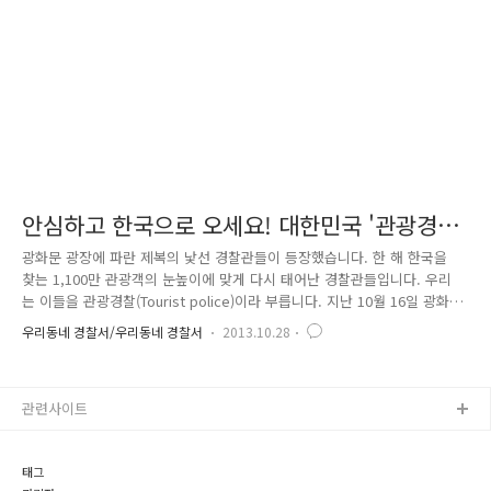
관광 산업이 약 50여 년 만에 무려 600배에 가까..
안심하고 한국으로 오세요! 대한민국 '관광경
찰'이 여러분을 지켜드립니다.
광화문 광장에 파란 제복의 낯선 경찰관들이 등장했습니다. 한 해 한국을
찾는 1,100만 관광객의 눈높이에 맞게 다시 태어난 경찰관들입니다. 우리
는 이들을 관광경찰(Tourist police)이라 부릅니다. 지난 10월 16일 광화
문 광장에서 '관광경찰 발대식'이 열렸습니다. 푸른색 재킷, 베레모와 검정
우리동네 경찰서/우리동네 경찰서
2013.10.28
선글라스를 쓴 경찰관 101명이 힘찬 경례를 합니다. 관광경찰은 관광지 범
죄예방 및 기초질서 유지, 외국인 관광객 대상 불법행위 단속과 수사, 기타
외국인 관광객의 관광 불편사항을 처리하는 임무를 맡게 됩니다. 관광경찰
관련사이트
은 현직경찰관 중에서 외국어 능력이 우수한 경찰관 52명과 의무경찰 49명
으로 구성됐습니다. 이들 중 여자경찰관은 모두 15명입니다. 경찰청과 문
화체육관광부는 지난 7월부터 관광경찰을 운영..
태그