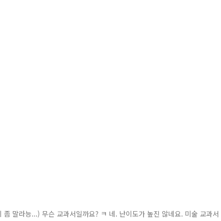
지 좀 말라능...) 무슨 교과서일까요? ㅋ 네. 난이도가 높진 않네요. 미술 교과서