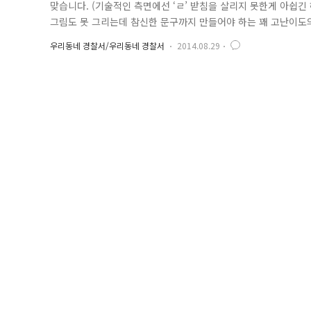
맞습니다. (기술적인 측면에선 ‘ㄹ’ 받침을 살리지 못한게 아쉽긴
그림도 못 그리는데 참신한 문구까지 만들어야 하는 꽤 고난이도의
서에서 포스터 공모전이 있었거든요 주제는 4대악 근절!! (어머..
우리동네 경찰서/우리동네 경찰서
2014.08.29
된 심사위원단이 엄정한 평가를 진행중이네요 약 300점 가량의 작