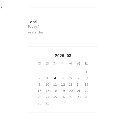
북
트
찰
위
터
방
플
Total
Today :
문
러
자
그
Yesterday :
수
인
Calendar
2026. 08
일
월
화
수
목
금
토
1
2
3
4
5
6
7
8
9
10
11
12
13
14
15
16
17
18
19
20
21
22
23
24
25
26
27
28
29
30
31