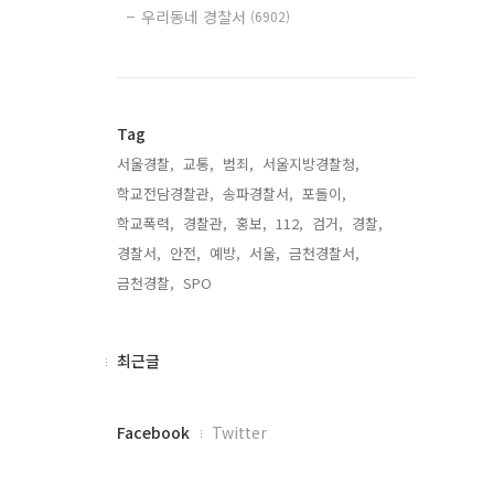
우리동네 경찰서
(6902)
Tag
서울경찰,
교통,
범죄,
서울지방경찰청,
학교전담경찰관,
송파경찰서,
포돌이,
학교폭력,
경찰관,
홍보,
112,
검거,
경찰,
경찰서,
안전,
예방,
서울,
금천경찰서,
금천경찰,
SPO,
최
최근글
근
글
페
Facebook
Twitter
이
스