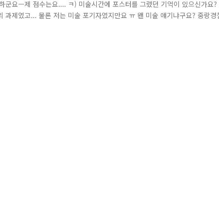
 하군요ㅡ제 점수는요.... ㅋ) 미술시간에 포스터를 그렸던 기억이 있으신가요?
 과제였고... 물론 저는 미술 포기자였지만요 ㅠ 왠 미술 얘기냐구요? 중랑경
. 뛰어난 작품이 너무 많네...) 중랑구 미술협회장 및 학교 미술선생님들로 구성
품이 제출 됐고, 초·중·고등학생 별 1점씩의 최우수작이 선정..