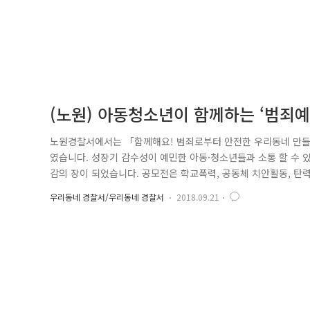
(노원) 아동청소년이 함께하는 ‘범죄예
노원경찰서에서는 「함께해요! 범죄로부터 안전한 우리동네 만들기
였습니다. 성장기 감수성이 예민한 아동·청소년들과 소통 할 수 
감의 장이 되었습니다. 공모전은 학교폭력, 공동체 치안활동, 탄력순
에 43개의 학교가 참여, 총552점이 제출되었습니다! 수많은 작
우리동네 경찰서/우리동네 경찰서
2018.09.21
부문 대상 UCC부문 대상 인덕공고_나희수 청원초_오채원 우리 
들게 ..