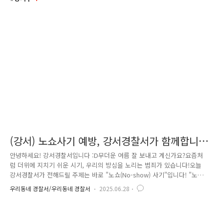
(강서) 노쇼사기 예방, 강서경찰서가 함께합니
다!(Feat. 배우 강유석ㆍ김성환, 트로트 가수
안녕하세요! 강서경찰서입니다 :D무더운 여름 잘 보내고 계신가요?요즘처
진성)
럼 더위에 지치기 쉬운 시기, 우리의 방심을 노리는 범죄가 있습니다!오늘
강서경찰서가 전해드릴 주제는 바로 "노쇼(No-show) 사기"입니다! "노쇼
(No-show) 사기" 그게 뭐지?얼핏 들어보신 분들도 계실 텐데요,노쇼(No-
우리동네 경찰서/우리동네 경찰서
2025.06.28
show) 사기는 보통 식당 예약 후 나타나지 않거나예약금, 택배비를 입금
받고 잠적하는 등의 사기 수법을 말합니다. 최근에는 기관 관계자를 사칭
해 단체 주문을 한 뒤 연락을 끊거나,대리구매를 명목으로 돈을 가로채는