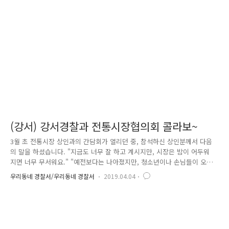
수법 등으로 진화하고 있습니다. 2024년 2월 ~ 2025년 3월까지 접수된 노
쇼(No-show) 사기 사건은 전국 537건에 달하며,최근 5년간 피해 구제 건
수는 무려 4.7배나..
(강서) 강서경찰과 전통시장협의회 콜라보~
3월 초 전통시장 상인과의 간담회가 열리던 중, 참석하신 상인분께서 다음
의 말을 하셨습니다. "지금도 너무 잘 하고 계시지만, 시장은 밤이 어두워
지면 너무 무서워요." "예전보다는 나아졌지만, 청소년이나 손님들이 오셔
서 물건을 훔쳐가기도 해요" "손님이라서 신고하지 못했을 뿐 이지 아직도
우리동네 경찰서/우리동네 경찰서
2019.04.04
시비를 걸고 화를 내는 분도 있어요" 그.래.서! 서울강서경찰서와 강서구전
통시장협의회가 힘을 합쳤습니다! 2019. 3. 28.(목)강서경찰서, 강서구청, 강
서구전통시장협의회 등 23명이 참석한 가운데 지역사회 안전망 구축을 위
한 서울강서경찰서와 강서구전통시장협의회간의 업무협약(MOU)을 체결하
였습니다. 협약의 내용으로는 △적극적인 범죄신고, 정보제공 등 신속한 신