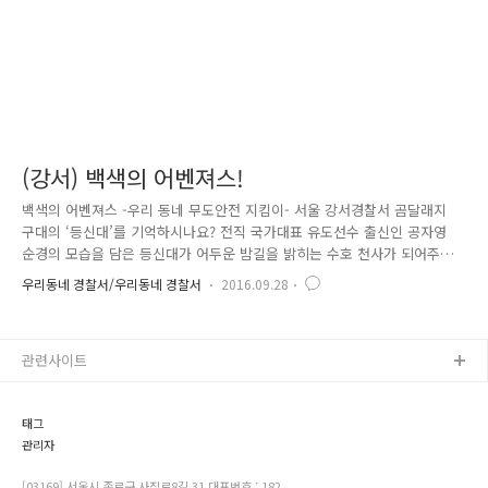
(강서) 백색의 어벤져스!
백색의 어벤져스 -우리 동네 무도안전 지킴이- 서울 강서경찰서 곰달래지
구대의 ‘등신대’를 기억하시나요? 전직 국가대표 유도선수 출신인 공자영
순경의 모습을 담은 등신대가 어두운 밤길을 밝히는 수호 천사가 되어주고
있다는 내용이었는데요. ☞ 해당 기사 바로 가기(클릭) ▲곰달래지구대 공
우리동네 경찰서/우리동네 경찰서
2016.09.28
자영 순경 많은 주민의 호응에 힘입어 등신대가 더 많이 생겨났다고 합니
다. 참 잘된 일이죠?^^ 무도특채로 경찰에 입직한 태권도 국가대표 선수
출신 김진형 순경의 등신대도 나타났는데요. 경찰관들의 모습을 한 등신대
관련사이트
는 현재 곰달래지구대 관내에 17개가 설치됐습니다. 어두운 밤길이 전혀
무섭지 않을 것만 같은데요. 하지만, 여기서 그칠 수 없다! 자리를 지키고
서 있는 등신대를 넘어서서, 발로 뛰며 동네를 지키는 무도인들이 나타..
태그
관리자
[03169] 서울시 종로구 사직로8길 31 대표번호 : 182