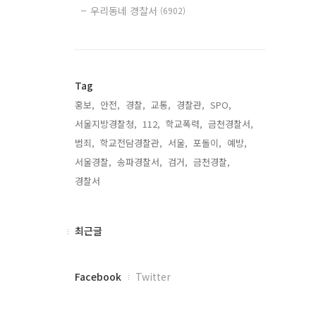
우리동네 경찰서
(6902)
Tag
홍보,
안전,
경찰,
교통,
경찰관,
SPO,
서울지방경찰청,
112,
학교폭력,
금천경찰서,
범죄,
학교전담경찰관,
서울,
포돌이,
예방,
서울경찰,
송파경찰서,
검거,
금천경찰,
경찰서,
최
최근글
근
글
페
Facebook
Twitter
이
스