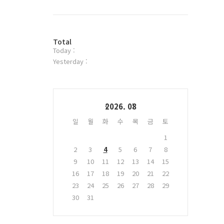
북
트
위
터
방
플
Total
Today :
문
러
자
그
Yesterday :
수
인
Calendar
2026. 08
일
월
화
수
목
금
토
1
2
3
4
5
6
7
8
9
10
11
12
13
14
15
16
17
18
19
20
21
22
23
24
25
26
27
28
29
30
31