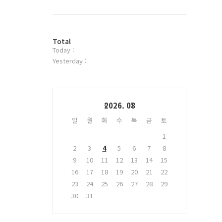
북
트
위
터
방
플
Total
Today :
문
러
자
그
Yesterday :
수
인
Calendar
2026. 08
일
월
화
수
목
금
토
1
2
3
4
5
6
7
8
9
10
11
12
13
14
15
16
17
18
19
20
21
22
23
24
25
26
27
28
29
30
31