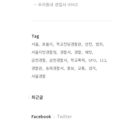
우리동네 경찰서
(6902)
Tag
서울,
포돌이,
학교전담경찰관,
안전,
범죄,
서울지방경찰청,
경찰서,
경찰,
예방,
금천경찰,
금천경찰서,
학교폭력,
SPO,
112,
경찰관,
송파경찰서,
홍보,
교통,
검거,
서울경찰,
최
최근글
근
글
페
Facebook
Twitter
이
스