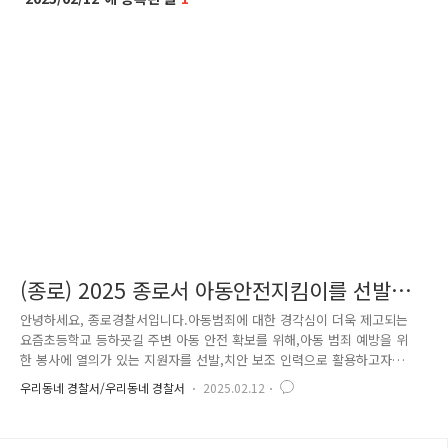
(종로) 2025 종로서 아동안전지킴이를 선발하
였습니다 !
안녕하세요, 종로경찰서입니다.아동범죄에 대한 경각심이 더욱 제고되는
요즘초등학교 등하굣길 주변 아동 안전 확보를 위해,아동 범죄 예방을 위
한 봉사에 열의가 있는 지원자를 선발,치안 보조 인력으로 활용하고자
'2025 아동안전지킴이'를 모집하였습니다 2025 아동안전지킴이 선발
우리동네 경찰서/우리동네 경찰서
2025.02.12
은 '서류심사 -> 체력심사 -> 면접' 세 과정을 거쳐공정하고 체계적인 절차
내에서 진행되었는데요!이를 통해 건강 상태가 양호하고, 아동범죄 예방 봉
사활동에 열의가 있거나아동 청소년 분야에 전문성이 인정되는 지원자를