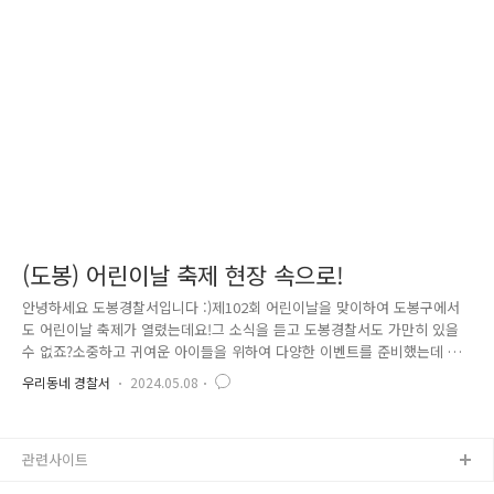
검색) 저희 양천경찰도 적극적으로 챌린지 활동에 참여하고 있습니다.
얼마 전 양천경찰서 홍보대사로 위촉된 방송인 장영란씨는 물론,현 양천경
찰 서장님을 비롯해 많은 경찰분들이 함께 참여 중에 있습니다...
(도봉) 어린이날 축제 현장 속으로!
안녕하세요 도봉경찰서입니다 :)제102회 어린이날을 맞이하여 도봉구에서
도 어린이날 축제가 열렸는데요!그 소식을 듣고 도봉경찰서도 가만히 있을
수 없죠?소중하고 귀여운 아이들을 위하여 다양한 이벤트를 준비했는데 그
현장 속으로 가보실까요? 올해도 작년에 이어 어린이날에 비가 내렸는데
우리동네 경찰서
2024.05.08
요!실외에서 진행 예정이었던 부스 운영이 실내로 변경되었습니다!그래도
축제를 향한 열기는 여전히 뜨거웠던 현장.. 도봉경찰서에서는 총 3개
의 부스를 운영했는데요!첫 번째 부스는 지문 사전등록 부스! 아이들과
관련사이트
함께 나온 부모님들은 사전지문등록 정책에 대해 알게 되시고는너도나도
소중한 아이를 지키기 위하여 지문 사전등록을 해주셨습니다! 한 번만