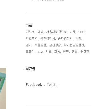
Tag
경찰서,
예방,
서울지방경찰청,
경찰,
SPO,
학교폭력,
금천경찰서,
송파경찰서,
범죄,
검거,
서울경찰,
금천경찰,
학교전담경찰관,
포돌이,
112,
서울,
교통,
안전,
홍보,
경찰관,
최
최근글
근
글
페
Facebook
Twitter
이
스
북
트
위