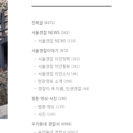
전체글
(8371)
서울경찰 NEWS
(161)
서울경찰 NEWS
(158)
서울경찰이야기
(972)
서울경찰 치안정책
(203)
서울경찰 치안활동
(381)
서울경찰 치안소식
(46)
현장영웅 소개
(298)
경찰의 새 이름, 인권경찰
(44)
웹툰·영상·사진
(245)
웹툰·영상
(139)
사진
(106)
우리동네 경찰서
(6986)
우리동네 경찰서
(6902)