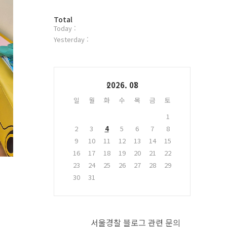
터
방
플
Total
Today :
문
러
자
그
Yesterday :
수
인
Calendar
2026. 08
일
월
화
수
목
금
토
1
2
3
4
5
6
7
8
9
10
11
12
13
14
15
16
17
18
19
20
21
22
23
24
25
26
27
28
29
30
31
서울경찰 블로그 관련 문의