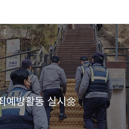
범죄예방활동 실시🌼