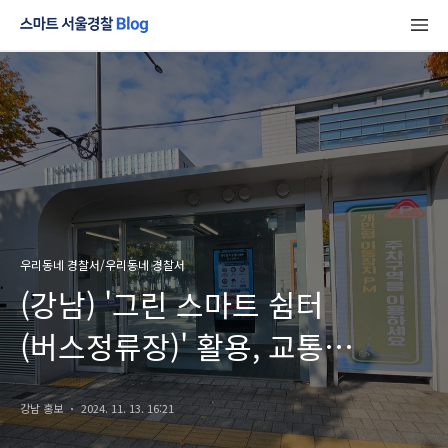
우리동네 경찰서/우리동네 경찰서
(강남) '그린 스마트 쉼터
(버스정류장)' 활용, 교통
안전수칙 홍보
강남 홍보
2024. 11. 13. 16:21