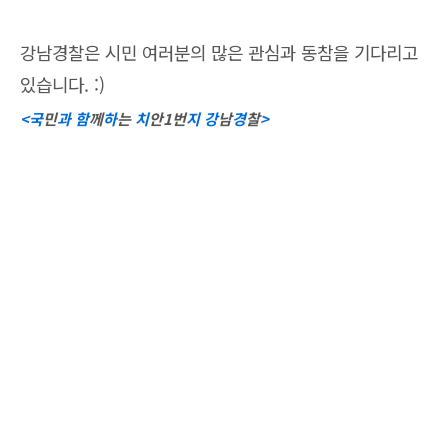
강남경찰은 시민 여러분의 많은 관심과 동참을 기다리고
있습니다. :)
<국
민
과 함
께
하
는
치
안1번
지 강
남
경
찰
>