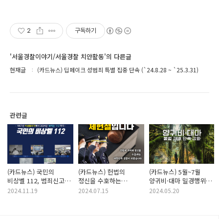
2
구독하기
'서울경찰이야기/서울경찰 치안활동'의 다른글
현재글
(카드뉴스) 딥페이크 성범죄 특별 집중 단속 (`24.8.28 ~ `25.3.31)
관련글
(카드뉴스) 국민의
(카드뉴스) 헌법의
(카드뉴스) 5월~7월
비상벨 112, 범죄신고
정신을 수호하는
양귀비·대마 밀경행위
시스템은 계속
대한민국 경찰이
단속 활동 강화
2024.11.19
2024.07.15
2024.05.20
발전합니다
되겠습니다