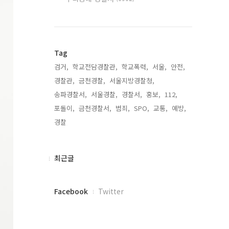
Tag
검거,
학교전담경찰관,
학교폭력,
서울,
안전,
경찰관,
금천경찰,
서울지방경찰청,
송파경찰서,
서울경찰,
경찰서,
홍보,
112,
포돌이,
금천경찰서,
범죄,
SPO,
교통,
예방,
경찰,
최
최근글
근
글
페
Facebook
Twitter
이
스
북