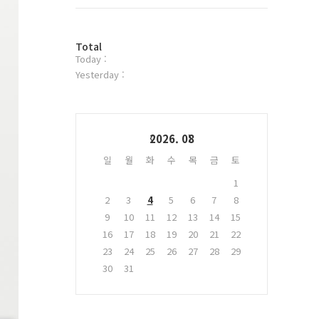
트
위
터
방
플
Total
Today :
문
러
자
그
Yesterday :
수
인
Calendar
2026. 08
일
월
화
수
목
금
토
1
2
3
4
5
6
7
8
9
10
11
12
13
14
15
16
17
18
19
20
21
22
23
24
25
26
27
28
29
30
31