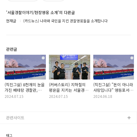
'서울경찰이야기/현장영웅 소개'의 다른글
현재글
(카드뉴스) 나라와 국민을 지킨 경찰영웅들을 소개합니다
관련글
(직진그삶) 8천개의 눈을
(커버스토리) 지하철의
(직진그삶) "돈이 아니라
가진 베테랑 경찰관,
평온을 지키는 서울경찰
사랑입니다" 영등포서
CCTV의 달인 문일선
지하철경찰대
대림지구대 이성우 경감
2024.07.15
2024.07.15
2024.06.18
경감
관련사이트
태그