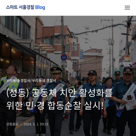
우리동네 경찰서/우리동네 경찰서
(성동) 공동체 치안 활성화를
위한 민·경 합동순찰 실시!
성동홍보
2024. 5. 1. 09:23