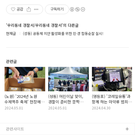
공감
구독하기
'우리동네 경찰서/우리동네 경찰서'의 다른글
현재글
(성동) 공동체 치안 활성화를 위한 민·경 합동순찰 실시!
관련글
(노원) '2024년 노원
(성동) 어린이날 맞이,
(영등포) '코레일유통'과
수제맥주 축제' 현장에서
경찰이 준비한 깜짝
함께 하는 마약류 범죄
경찰 홍보 활동을!
선물은?
집중 단속
2024.05.01
2024.05.01
2024.04.30
관련사이트