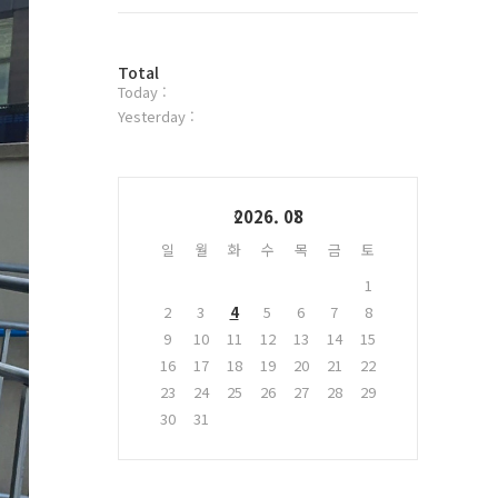
트
위
터
방
플
Total
Today :
문
러
자
그
Yesterday :
수
인
Calendar
2026. 08
일
월
화
수
목
금
토
1
2
3
4
5
6
7
8
9
10
11
12
13
14
15
16
17
18
19
20
21
22
23
24
25
26
27
28
29
30
31