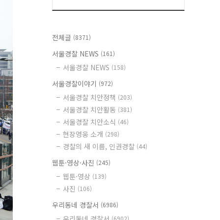
전체글
(8371)
서울경찰 NEWS
(161)
서울경찰 NEWS
(158)
서울경찰이야기
(972)
서울경찰 치안정책
(203)
서울경찰 치안활동
(381)
서울경찰 치안소식
(46)
현장영웅 소개
(298)
경찰의 새 이름, 인권경찰
(44)
웹툰·영상·사진
(245)
웹툰·영상
(139)
사진
(106)
우리동네 경찰서
(6986)
우리동네 경찰서
(6902)