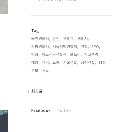
Tag
금천경찰서,
안전,
경찰관,
경찰서,
송파경찰서,
서울지방경찰청,
경찰,
SPO,
범죄,
학교전담경찰관,
포돌이,
학교폭력,
예방,
검거,
교통,
서울경찰,
금천경찰,
112,
홍보,
서울,
최
최근글
근
글
페
Facebook
Twitter
이
스
북