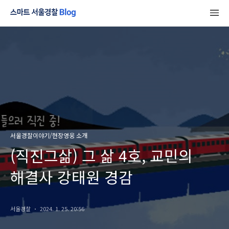
서울경찰이야기/현장영웅 소개
(직진그삶) 그 삶 4호, 교민의
해결사 강태원 경감
서울경찰
2024. 1. 25. 20:56