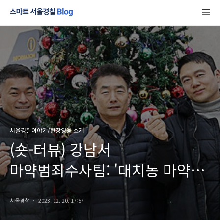
서울경찰이야기/현장영웅 소개
(숏-터뷰) 강남서
마약범죄수사팀: '대치동 마약
음료'제조범, 택배 상자 하나로
서울경찰
2023. 12. 20. 17:57
잡았다