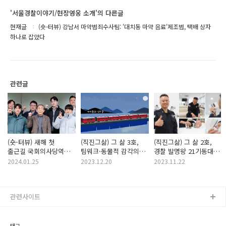
'서울경찰이야기/현장영웅 소개'의 다른글
현재글
(숏-터뷰) 강남서 마약범죄수사팀: '대치동 마약 음료'제조범, 택배 상자
하나로 잡았다
관련글
(숏-터뷰) 새해 첫
(직진그삶) 그 삶 3호,
(직진그삶) 그 삶 2호,
출근길 국회의사당역에
팀워크·동물적 감각의
경찰 발명왕 21기동대
스프레이 낙서 ··· 신속
강창호 경위
편명범 경위
2024.01.25
2023.12.20
2023.11.22
검거
관련사이트
태그