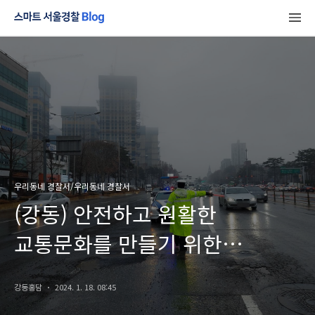
우리동네 경찰서/우리동네 경찰서
(강동) 안전하고 원활한
교통문화를 만들기 위한
강동경찰의 노력
강동홍담
2024. 1. 18. 08:45