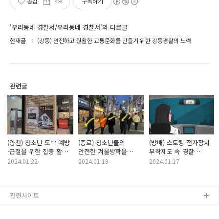
공감
구독하기
'우리동네 경찰서/우리동네 경찰서'의 다른글
현재글
(강동) 안전하고 원활한 교통문화를 만들기 위한 강동경찰의 노력
관련글
(양천) 청소년 도박 예방
(종로) 청소년들의
(방배) 스토킹 전자장치
·근절을 위한 집중 활동
안전한 겨울방학을
부착제도 속 경찰
실시!
위하여
기능별 주요 역할
2024.01.22
2024.01.19
2024.01.17
관련사이트