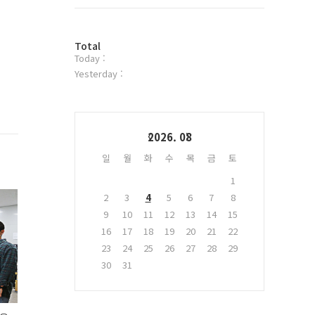
트
위
터
방
플
Total
Today :
문
러
자
그
Yesterday :
수
인
Calendar
2026. 08
일
월
화
수
목
금
토
1
2
3
4
5
6
7
8
9
10
11
12
13
14
15
16
17
18
19
20
21
22
23
24
25
26
27
28
29
30
31