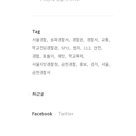
Tag
서울경찰,
송파경찰서,
경찰관,
경찰서,
교통,
학교전담경찰관,
SPO,
범죄,
112,
안전,
경찰,
포돌이,
예방,
학교폭력,
서울지방경찰청,
금천경찰,
홍보,
검거,
서울,
금천경찰서,
최
최근글
근
글
페
Facebook
Twitter
이
스
북