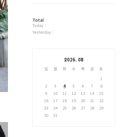
트
위
터
방
플
Total
Today :
문
러
자
그
Yesterday :
수
인
Calendar
2026. 08
일
월
화
수
목
금
토
1
2
3
4
5
6
7
8
9
10
11
12
13
14
15
16
17
18
19
20
21
22
23
24
25
26
27
28
29
30
31