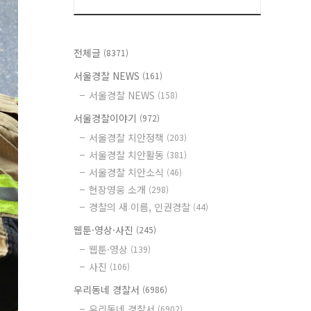
전체글
(8371)
서울경찰 NEWS
(161)
서울경찰 NEWS
(158)
서울경찰이야기
(972)
서울경찰 치안정책
(203)
서울경찰 치안활동
(381)
서울경찰 치안소식
(46)
현장영웅 소개
(298)
경찰의 새 이름, 인권경찰
(44)
웹툰·영상·사진
(245)
웹툰·영상
(139)
사진
(106)
우리동네 경찰서
(6986)
우리동네 경찰서
(6902)