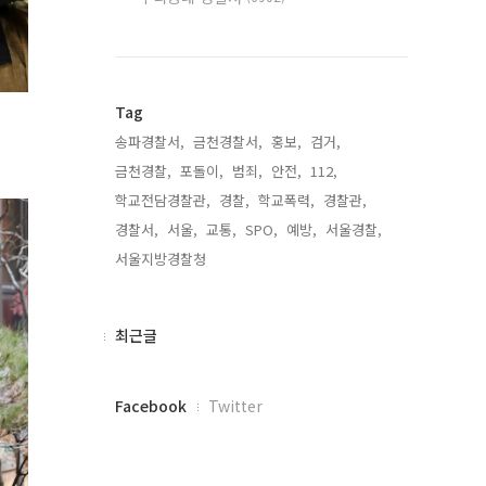
Tag
송파경찰서,
금천경찰서,
홍보,
검거,
금천경찰,
포돌이,
범죄,
안전,
112,
학교전담경찰관,
경찰,
학교폭력,
경찰관,
경찰서,
서울,
교통,
SPO,
예방,
서울경찰,
서울지방경찰청,
최
최근글
근
글
페
Facebook
Twitter
이
스
북