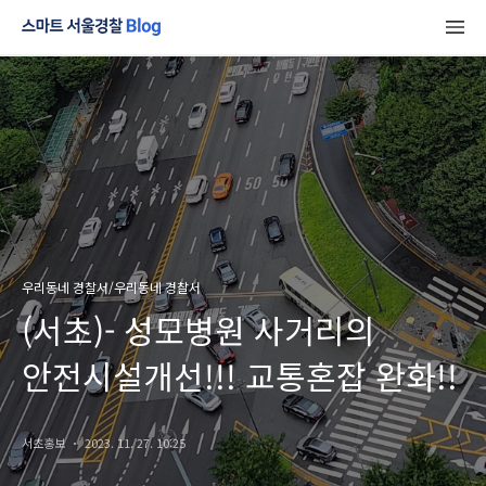
우리동네 경찰서/우리동네 경찰서
(서초)- 성모병원 사거리의
안전시설개선!!! 교통혼잡 완화!!
서초홍보
2023. 11. 27. 10:25