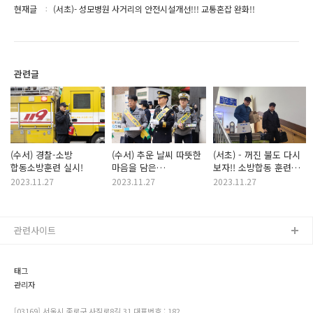
현재글
(서초)- 성모병원 사거리의 안전시설개선!!! 교통혼잡 완화!!
관련글
(수서) 경찰-소방
(수서) 추운 날씨 따뜻한
(서초) - 꺼진 불도 다시
합동소방훈련 실시!
마음을 담은
보자!! 소방합동 훈련
교통안전캠페인
실시!!
2023.11.27
2023.11.27
2023.11.27
관련사이트
태그
관리자
[03169] 서울시 종로구 사직로8길 31 대표번호 : 182