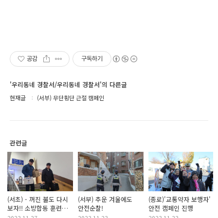
공감
구독하기
'우리동네 경찰서/우리동네 경찰서'의 다른글
현재글
(서부) 무단횡단 근절 캠페인
관련글
(서초) - 꺼진 불도 다시
(서부) 추운 겨울에도
(종로)'교통약자 보행자'
보자!! 소방합동 훈련
안전순찰!
안전 캠페인 진행
실시!!
2023.11.27
2023.11.23
2023.11.23