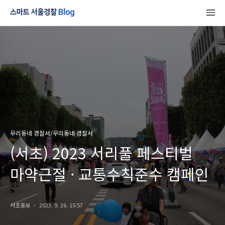
우리동네 경찰서/우리동네 경찰서
(서초) 2023 서리풀 페스티벌
마약근절 · 교통수칙준수 캠페인
서초홍보
2023. 9. 26. 15:57