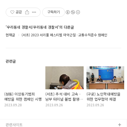
공감
구독하기
'우리동네 경찰서/우리동네 경찰서'의 다른글
현재글
(서초) 2023 서리풀 페스티벌 마약근절 · 교통수칙준수 캠페인
관련글
(성동) 이상동기범죄
(서초) 추석 대비 고속 ·
(구로) 노인학대예방을
예방을 위한 캠페인 시행
남부 터미널 불법 촬영
위한 업무협약 체결
카메라 합동점검
2023.09.28
2023.09.26
2023.09.26
관련사이트