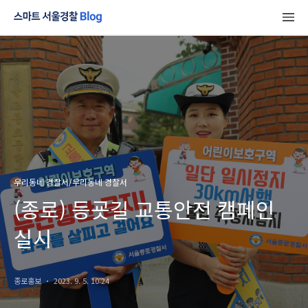
우리동네 경찰서/우리동네 경찰서
(종로) 등굣길 교통안전 캠페인
실시
종로홍보
2023. 9. 5. 10:24