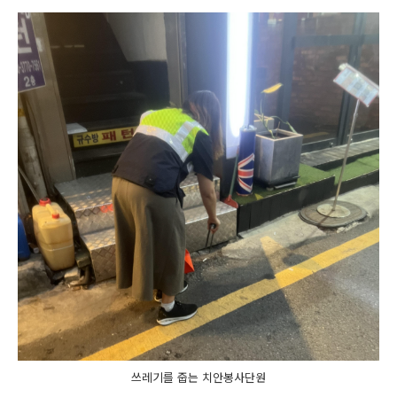
쓰레기를 줍는 치안봉사단원