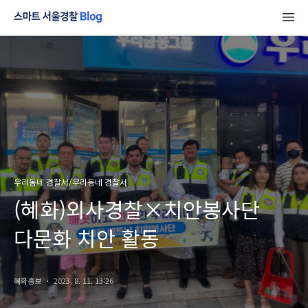
우리동네 경찰서/우리동네 경찰서
(혜화)외사경찰×치안봉사단
다문화 치안 활동
혜화홍보
2023. 8. 11. 13:26