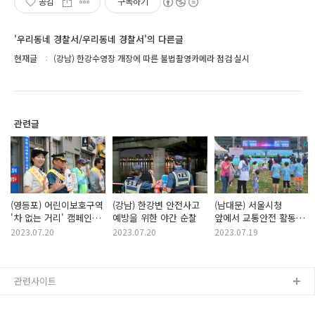
공감
구독하기
'우리동네 경찰서/우리동네 경찰서'의 다른글
현재글
(강남) 한강수영장 개장에 따른 불법촬영카메라 점검 실시
관련글
(영등포) 어린이보호구역
(강남) 한강변 안전사고
(남대문) 서울시청
'차 없는 거리' 캠페인
예방을 위한 야간 순찰
앞에서 교통안전 활동을
실시
진행했어요!
2023.07.20
2023.07.20
2023.07.19
관련사이트