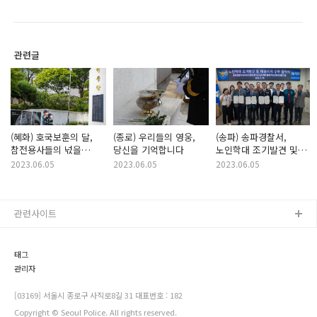
관련글
(혜화) 호국보훈의 달,
(종로) 우리들의 영웅,
(송파) 송파경찰서,
참전용사들의 넋을
당신을 기억합니다
노인학대 조기발견 및
기리며
대응체계 구축을 위한
2023.06.05
2023.06.05
2023.06.05
업무협약식(MOU) 체결
관련사이트
태그
관리자
[03169] 서울시 종로구 사직로8길 31 대표번호 : 182
Copyright © Seoul Police. All rights reserved.