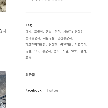
Tag
습니
예방,
포돌이,
홍보,
안전,
서울지방경찰청,
송파경찰서,
서울경찰,
금천경찰서,
학교전담경찰관,
경찰관,
금천경찰,
학교폭력,
경찰,
112,
경찰서,
범죄,
서울,
SPO,
검거,
교통,
최
최근글
근
글
페
Facebook
Twitter
이
스
북