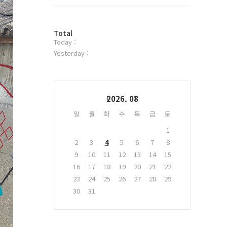
트
위
터
방
플
Total
Today :
문
러
자
그
Yesterday :
수
인
Calendar
2026. 08
일
월
화
수
목
금
토
1
2
3
4
5
6
7
8
9
10
11
12
13
14
15
16
17
18
19
20
21
22
23
24
25
26
27
28
29
30
31