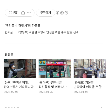
공감
구독하기
'우리동네 경찰서'의 다른글
현재글
(영등포) 겨울철 보행자 안전을 위한 홍보 활동 전개
관련글
(성북) 안전을 위해,
(동대문) 무인시설
(영등포) 겨울철
탄력순찰은 계속됩니다!
점검활동 및 이륜차
빈집털이 예방을 위한
안전운행 홍보활동
순찰 실시
2023.02.01
2023.01.30
2023.01.09