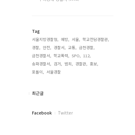
Tag
서울지방경찰청,
예방,
서울,
학교전담경찰관,
경찰,
안전,
경찰서,
교통,
금천경찰,
금천경찰서,
학교폭력,
SPO,
112,
송파경찰서,
검거,
범죄,
경찰관,
홍보,
포돌이,
서울경찰,
최
최근글
근
글
페
Facebook
Twitter
이
스
북