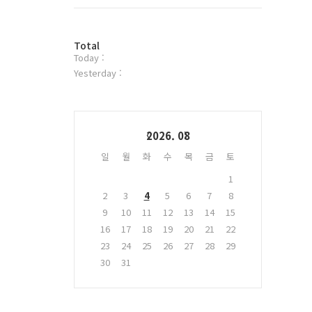
트
위
터
방
플
Total
Today :
문
러
자
그
Yesterday :
수
인
Calendar
2026. 08
일
월
화
수
목
금
토
1
2
3
4
5
6
7
8
9
10
11
12
13
14
15
16
17
18
19
20
21
22
23
24
25
26
27
28
29
30
31