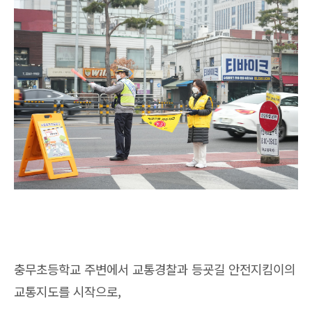
충무초등학교 주변에서 교통경찰과 등굣길 안전지킴이의
교통지도를 시작으로,