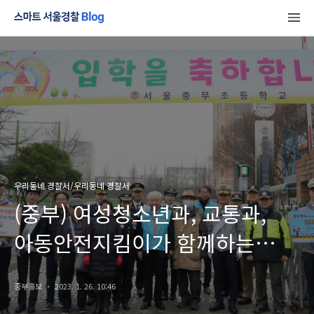
우리동네 경찰서/우리동네 경찰서
(중부) 여성청소년과, 교통과,
아동안전지킴이가 함께하는
등굣길 캠페인
중부홍보
2023. 1. 26. 10:46