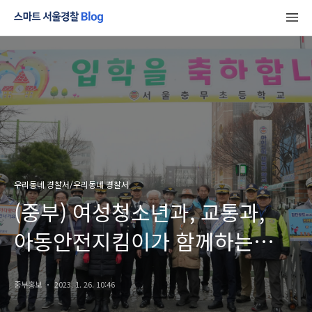
우리동네 경찰서/우리동네 경찰서
(중부) 여성청소년과, 교통과,
아동안전지킴이가 함께하는
등굣길 캠페인
중부홍보
2023. 1. 26. 10:46