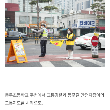
충무초등학교 주변에서 교통경찰과 등굣길 안전지킴이의
교통지도를 시작으로,